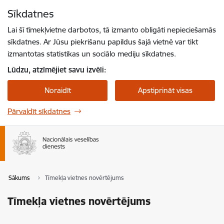
Pāriet uz lapas saturu
Sīkdatnes
Spied
lai meklētu
Enter
Lai šī tīmekļvietne darbotos, tā izmanto obligāti nepieciešamās
sīkdatnes. Ar Jūsu piekrišanu papildus šajā vietnē var tikt
izmantotas statistikas un sociālo mediju sīkdatnes.
Lūdzu, atzīmējiet savu izvēli:
Noraidīt
Apstiprināt visas
Pārvaldīt sīkdatnes
Sākums
Tīmekļa vietnes novērtējums
Tīmekļa vietnes novērtējums