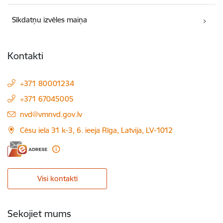
Sīkdatņu izvēles maiņa
Kontakti
+371 80001234
+371 67045005
E-pasts:
nvd@vmnvd.gov.lv
Cēsu iela 31 k-3, 6. ieeja Rīga, Latvija, LV-1012
Visi kontakti
Sekojiet mums