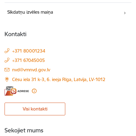
Sīkdatņu izvēles maiņa
Kontakti
+371 80001234
+371 67045005
E-pasts:
nvd@vmnvd.gov.lv
Cēsu iela 31 k-3, 6. ieeja Rīga, Latvija, LV-1012
Visi kontakti
Sekojiet mums