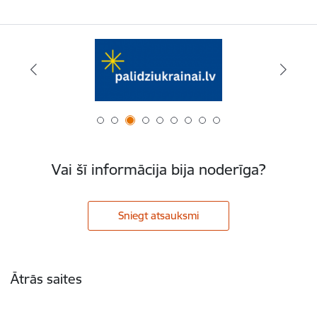
Vai šī informācija bija noderīga?
Sniegt atsauksmi
Kājene
Ātrās saites