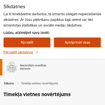
Pāriet uz lapas saturu
Sīkdatnes
Spied
lai meklētu
Enter
Lai šī tīmekļvietne darbotos, tā izmanto obligāti nepieciešamās
sīkdatnes. Ar Jūsu piekrišanu papildus šajā vietnē var tikt
izmantotas statistikas un sociālo mediju sīkdatnes.
Lūdzu, atzīmējiet savu izvēli:
Noraidīt
Apstiprināt visas
Pārvaldīt sīkdatnes
Sākums
Tīmekļa vietnes novērtējums
Tīmekļa vietnes novērtējums