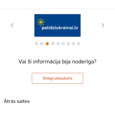
Vai šī informācija bija noderīga?
Sniegt atsauksmi
Kājene
Ātrās saites