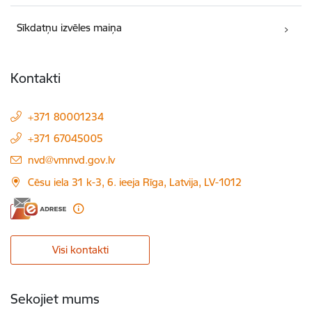
Sīkdatņu izvēles maiņa
Kontakti
+371 80001234
+371 67045005
E-pasts:
nvd@vmnvd.gov.lv
Cēsu iela 31 k-3, 6. ieeja Rīga, Latvija, LV-1012
Visi kontakti
Sekojiet mums