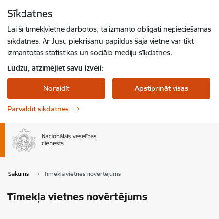
Pāriet uz lapas saturu
Sīkdatnes
Spied
lai meklētu
Enter
Lai šī tīmekļvietne darbotos, tā izmanto obligāti nepieciešamās
sīkdatnes. Ar Jūsu piekrišanu papildus šajā vietnē var tikt
izmantotas statistikas un sociālo mediju sīkdatnes.
Lūdzu, atzīmējiet savu izvēli:
Noraidīt
Apstiprināt visas
Pārvaldīt sīkdatnes
Sākums
Tīmekļa vietnes novērtējums
Tīmekļa vietnes novērtējums