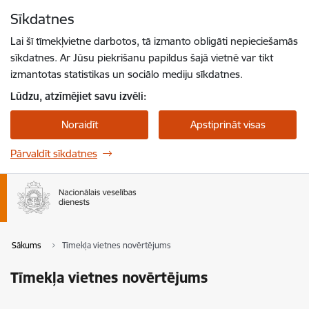
Pāriet uz lapas saturu
Sīkdatnes
Spied
lai meklētu
Enter
Lai šī tīmekļvietne darbotos, tā izmanto obligāti nepieciešamās
sīkdatnes. Ar Jūsu piekrišanu papildus šajā vietnē var tikt
izmantotas statistikas un sociālo mediju sīkdatnes.
Lūdzu, atzīmējiet savu izvēli:
Noraidīt
Apstiprināt visas
Pārvaldīt sīkdatnes
Sākums
Tīmekļa vietnes novērtējums
Tīmekļa vietnes novērtējums