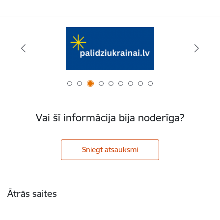
Vai šī informācija bija noderīga?
Sniegt atsauksmi
Kājene
Ātrās saites