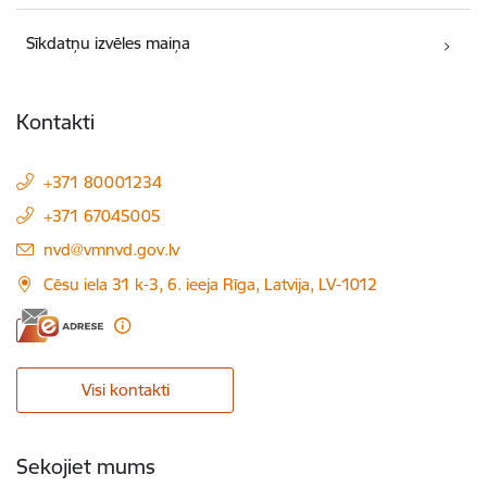
Sīkdatņu izvēles maiņa
Kontakti
+371 80001234
+371 67045005
E-pasts:
nvd@vmnvd.gov.lv
Cēsu iela 31 k-3, 6. ieeja Rīga, Latvija, LV-1012
Visi kontakti
Sekojiet mums