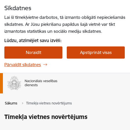
Pāriet uz lapas saturu
Sīkdatnes
Spied
lai meklētu
Enter
Lai šī tīmekļvietne darbotos, tā izmanto obligāti nepieciešamās
sīkdatnes. Ar Jūsu piekrišanu papildus šajā vietnē var tikt
izmantotas statistikas un sociālo mediju sīkdatnes.
Lūdzu, atzīmējiet savu izvēli:
Noraidīt
Apstiprināt visas
Pārvaldīt sīkdatnes
Sākums
Tīmekļa vietnes novērtējums
Tīmekļa vietnes novērtējums