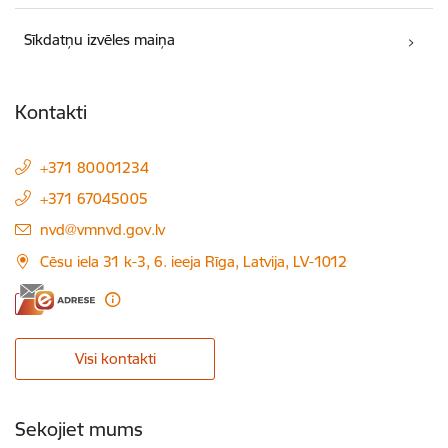
Sīkdatņu izvēles maiņa
Kontakti
+371 80001234
+371 67045005
E-pasts:
nvd@vmnvd.gov.lv
Cēsu iela 31 k-3, 6. ieeja Rīga, Latvija, LV-1012
Visi kontakti
Sekojiet mums