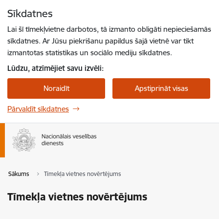
Pāriet uz lapas saturu
Sīkdatnes
Spied
lai meklētu
Enter
Lai šī tīmekļvietne darbotos, tā izmanto obligāti nepieciešamās
sīkdatnes. Ar Jūsu piekrišanu papildus šajā vietnē var tikt
izmantotas statistikas un sociālo mediju sīkdatnes.
Lūdzu, atzīmējiet savu izvēli:
Noraidīt
Apstiprināt visas
Pārvaldīt sīkdatnes
Sākums
Tīmekļa vietnes novērtējums
Tīmekļa vietnes novērtējums