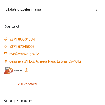
Sīkdatņu izvēles maiņa
Kontakti
+371 80001234
+371 67045005
E-pasts:
nvd@vmnvd.gov.lv
Cēsu iela 31 k-3, 6. ieeja Rīga, Latvija, LV-1012
Visi kontakti
Sekojiet mums