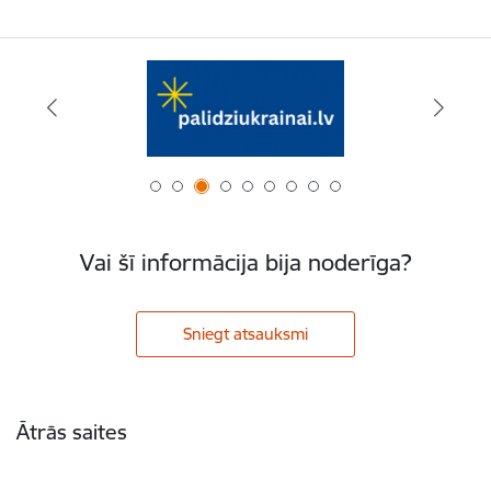
Vai šī informācija bija noderīga?
Sniegt atsauksmi
Kājene
Ātrās saites