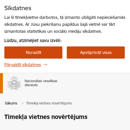
Pāriet uz lapas saturu
Sīkdatnes
Spied
lai meklētu
Enter
Lai šī tīmekļvietne darbotos, tā izmanto obligāti nepieciešamās
sīkdatnes. Ar Jūsu piekrišanu papildus šajā vietnē var tikt
izmantotas statistikas un sociālo mediju sīkdatnes.
Lūdzu, atzīmējiet savu izvēli:
Noraidīt
Apstiprināt visas
Pārvaldīt sīkdatnes
Sākums
Tīmekļa vietnes novērtējums
Tīmekļa vietnes novērtējums