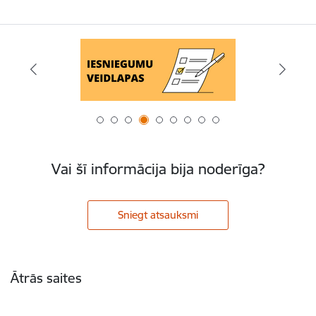
Vai šī informācija bija noderīga?
Sniegt atsauksmi
Kājene
Ātrās saites