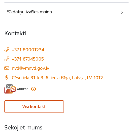
Sīkdatņu izvēles maiņa
Kontakti
+371 80001234
+371 67045005
E-pasts:
nvd@vmnvd.gov.lv
Cēsu iela 31 k-3, 6. ieeja Rīga, Latvija, LV-1012
Visi kontakti
Sekojiet mums