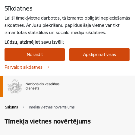
Pāriet uz lapas saturu
Sīkdatnes
Spied
lai meklētu
Enter
Lai šī tīmekļvietne darbotos, tā izmanto obligāti nepieciešamās
sīkdatnes. Ar Jūsu piekrišanu papildus šajā vietnē var tikt
izmantotas statistikas un sociālo mediju sīkdatnes.
Lūdzu, atzīmējiet savu izvēli:
Noraidīt
Apstiprināt visas
Pārvaldīt sīkdatnes
Sākums
Tīmekļa vietnes novērtējums
Tīmekļa vietnes novērtējums