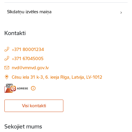
Sīkdatņu izvēles maiņa
Kontakti
+371 80001234
+371 67045005
E-pasts:
nvd@vmnvd.gov.lv
Cēsu iela 31 k-3, 6. ieeja Rīga, Latvija, LV-1012
Visi kontakti
Sekojiet mums