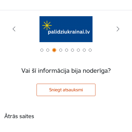
Vai šī informācija bija noderīga?
Sniegt atsauksmi
Kājene
Ātrās saites