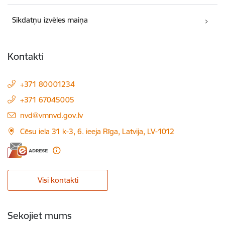
Sīkdatņu izvēles maiņa
Kontakti
+371 80001234
+371 67045005
E-pasts:
nvd@vmnvd.gov.lv
Cēsu iela 31 k-3, 6. ieeja Rīga, Latvija, LV-1012
Visi kontakti
Sekojiet mums