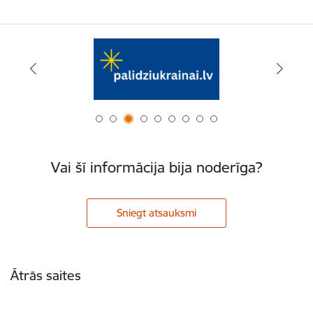
Vai šī informācija bija noderīga?
Sniegt atsauksmi
Kājene
Ātrās saites