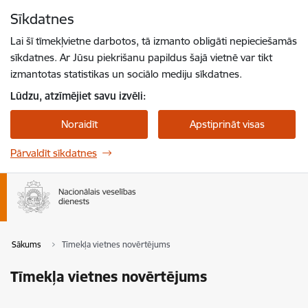
Pāriet uz lapas saturu
Sīkdatnes
Spied
lai meklētu
Enter
Lai šī tīmekļvietne darbotos, tā izmanto obligāti nepieciešamās
sīkdatnes. Ar Jūsu piekrišanu papildus šajā vietnē var tikt
izmantotas statistikas un sociālo mediju sīkdatnes.
Lūdzu, atzīmējiet savu izvēli:
Noraidīt
Apstiprināt visas
Pārvaldīt sīkdatnes
Sākums
Tīmekļa vietnes novērtējums
Tīmekļa vietnes novērtējums