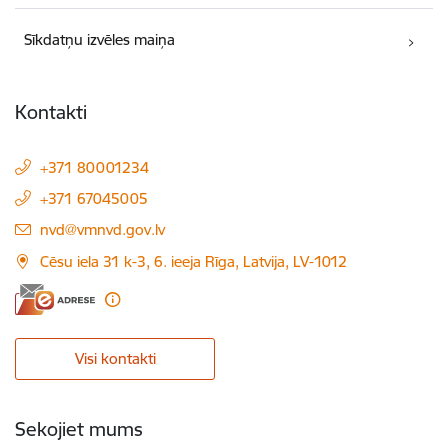
Sīkdatņu izvēles maiņa
Kontakti
+371 80001234
+371 67045005
E-pasts:
nvd@vmnvd.gov.lv
Cēsu iela 31 k-3, 6. ieeja Rīga, Latvija, LV-1012
Visi kontakti
Sekojiet mums