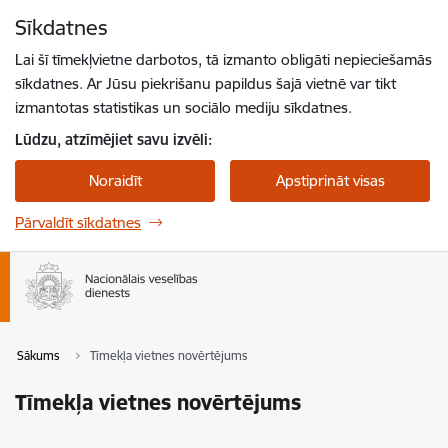
Pāriet uz lapas saturu
Sīkdatnes
Spied
lai meklētu
Enter
Lai šī tīmekļvietne darbotos, tā izmanto obligāti nepieciešamās
sīkdatnes. Ar Jūsu piekrišanu papildus šajā vietnē var tikt
izmantotas statistikas un sociālo mediju sīkdatnes.
Lūdzu, atzīmējiet savu izvēli:
Noraidīt
Apstiprināt visas
Pārvaldīt sīkdatnes
Sākums
Tīmekļa vietnes novērtējums
Tīmekļa vietnes novērtējums