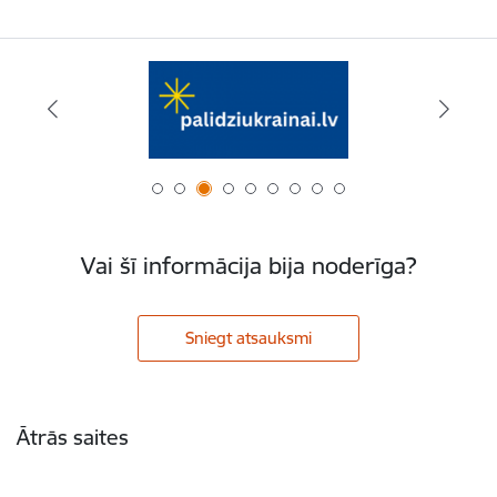
Vai šī informācija bija noderīga?
Sniegt atsauksmi
Kājene
Ātrās saites