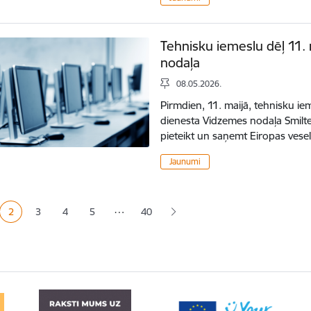
Tehnisku iemeslu dēļ 11.
nodaļa
08.05.2026.
Pirmdien, 11. maijā, tehnisku ie
dienesta Vidzemes nodaļa Smilten
pieteikt un saņemt Eiropas ves
Jaunumi
ana
…
2
3
4
5
40
a
Pašreizējā lapa
Lapa
Lapa
Lapa