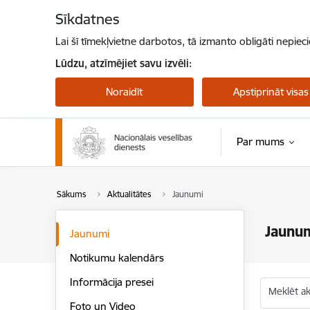
Pāriet uz lapas saturu
Sīkdatnes
Lai šī tīmekļvietne darbotos, tā izmanto obligāti nepiec
Lūdzu, atzīmējiet savu izvēli:
Noraidīt
Apstiprināt visas
Par mums
Sākums
Aktualitātes
Jaunumi
Jaunu
Jaunumi
Notikumu kalendārs
Informācija presei
Meklēt akt
Foto un Video