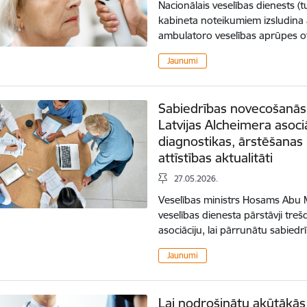
Nacionālais veselības dienests 
kabineta noteikumiem izsludina
ambulatoro veselības aprūpes o
Jaunumi
Sabiedrības novecošanās i
Latvijas Alcheimera asoc
diagnostikas, ārstēšanas
attīstības aktualitāti
27.05.2026.
Veselības ministrs Hosams Abu Me
veselības dienesta pārstāvji treš
asociāciju, lai pārrunātu sabie
Jaunumi
Lai nodrošinātu akūtākās