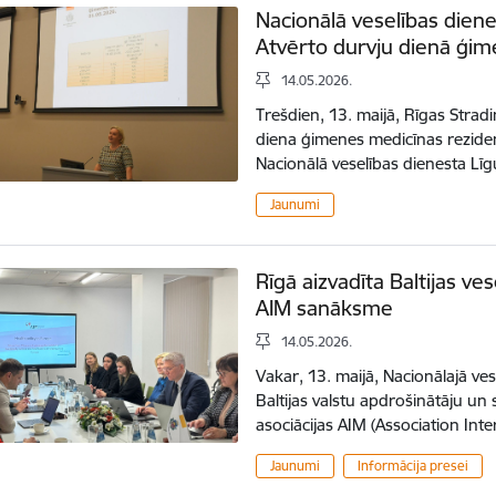
Nacionālā veselības diene
Atvērto durvju dienā ģi
14.05.2026.
Trešdien, 13. maijā, Rīgas Stradi
diena ģimenes medicīnas rezident
Nacionālā veselības dienesta 
Jaunumi
Rīgā aizvadīta Baltijas v
AIM sanāksme
14.05.2026.
Vakar, 13. maijā, Nacionālajā ve
Baltijas valstu apdrošinātāju un
asociācijas AIM (Association Int
Jaunumi
Informācija presei