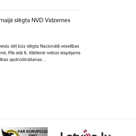
 maijā slēgta NVD Vidzemes
meslu dēļ būs slēgta Nacionālā veselības
ē, Pils ielā 6. Klātienē nebūs iespējams
elības apdrošināšanas…