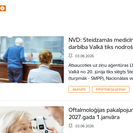
NVD: Steidzamās medicīni
darbība Valkā tiks nodro
03.06.2026.
Atsaucoties uz ziņu aģentūras LET
Valkā no 20. jūnija tiks slēgts 
(turpmāk - SMPP), Nacionālais v
Jaunumi
Informācija presei
Oftalmoloģijas pakalpoju
2027.gada 1.janvāra
03.06.2026.