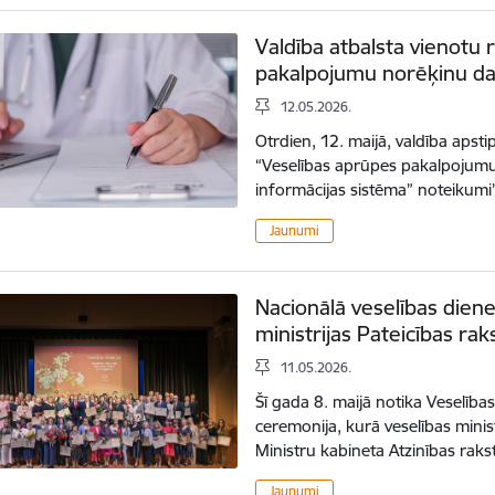
Valdība atbalsta vienotu
pakalpojumu norēķinu dat
12.05.2026.
Otrdien, 12. maijā, valdība apst
“Veselības aprūpes pakalpojum
informācijas sistēma” noteikumi
Jaunumi
Nacionālā veselības dien
ministrijas Pateicības rak
11.05.2026.
Šī gada 8. maijā notika Veselība
ceremonija, kurā veselības min
Ministru kabineta Atzinības rakst
Jaunumi