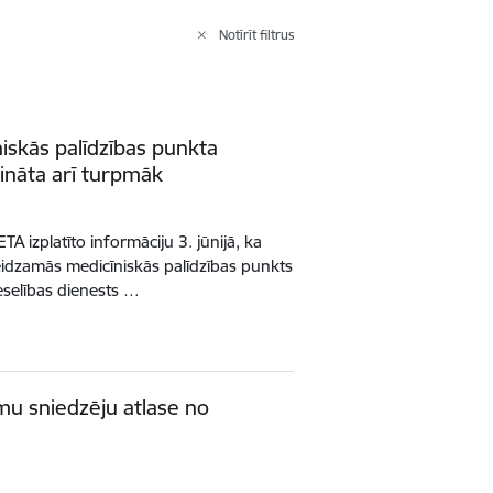
Notīrīt filtrus
skās palīdzības punkta
šināta arī turpmāk
A izplatīto informāciju 3. jūnijā, ka
Steidzamās medicīniskās palīdzības punkts
eselības dienests …
mu sniedzēju atlase no