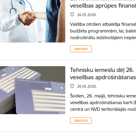
veselības aprūpes finan
26.05.2026.
Valdība otrdien atbalstīja finans
budžeta programmām, lai, balsto
nodrošinātu iedzīvotājiem nepi
Jaunumi
Tehnisku iemeslu dēļ 26. 
veselības apdrošināšanas
26.05.2026.
Šodien, 26. maijā, tehnisku iem
veselības apdrošināšanas karti 
centrā un NVD teritoriālajās n
Jaunumi