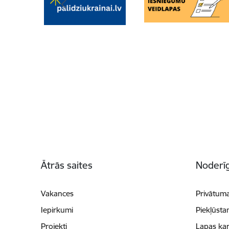
Kājene
Ātrās saites
Noderīg
Vakances
Privātuma
Iepirkumi
Piekļūsta
Projekti
Lapas kar