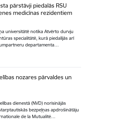
sta pārstāvji piedalās RSU
menes medicīnas rezidentiem
ņa universitātē notika Atvērto durvju
ūras specialitātē, kurā piedalījās arī
Līgumpartneru departamenta…
eselības nozares pārvaldes un
selības dienestā (NVD) norisinājās
 starptautiskās bezpeļņas apdrošinātāju
ernationale de la Mutualité…