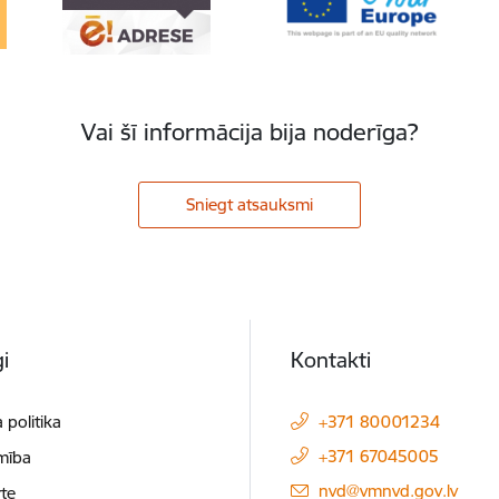
Vai šī informācija bija noderīga?
Sniegt atsauksmi
i
Kontakti
 politika
+371 80001234
+371 67045005
mība
E-pasts:
nvd@vmnvd.gov.lv
te