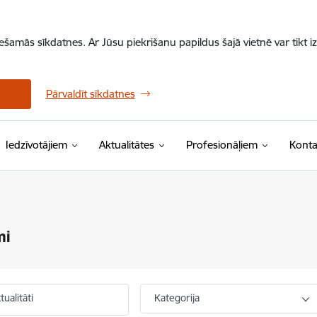
iešamās sīkdatnes. Ar Jūsu piekrišanu papildus šajā vietnē var tikt i
Pārvaldīt sīkdatnes
Iedzīvotājiem
Aktualitātes
Profesionāļiem
Konta
mi
ualitāti
Kategorija