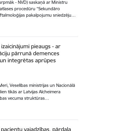
(turpmāk - NVD) saskaņā ar Ministru
 atlases procedūru “Sekundāro
ftalmoloģijas pakalpojumu sniedzēju…
zaicinājumi pieaugs - ar
iāciju pārrunā demences
 un integrētas aprūpes
ri, Veselības ministrijas un Nacionālā
dien tikās ar Latvijas Alcheimera
drības vecuma struktūras…
 pacientu vajadzības, pārdala