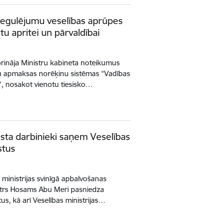
 regulējumu veselības aprūpes
u apritei un pārvaldībai
iprināja Ministru kabineta noteikumus
u apmaksas norēķinu sistēmas “Vadības
”, nosakot vienotu tiesisko…
esta darbinieki saņem Veselības
stus
s ministrijas svinīgā apbalvošanas
istrs Hosams Abu Meri pasniedza
us, kā arī Veselības ministrijas…