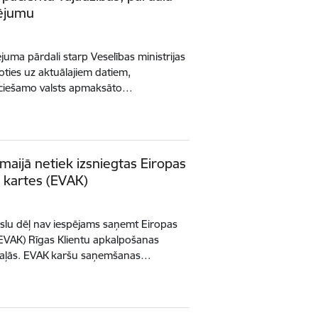
sējumu
ējuma pārdali starp Veselības ministrijas
ties uz aktuālajiem datiem,
eciešamo valsts apmaksāto…
maijā netiek izsniegtas Eiropas
 kartes (EVAK)
eslu dēļ nav iespējams saņemt Eiropas
(EVAK) Rīgas Klientu apkalpošanas
odaļās. EVAK karšu saņemšanas…