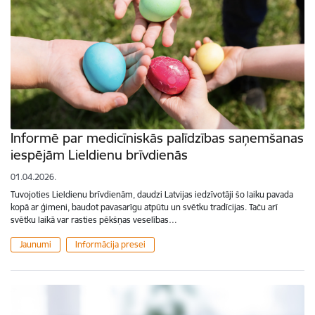
Informē par medicīniskās palīdzības saņemšanas
iespējām Lieldienu brīvdienās
01.04.2026.
Tuvojoties Lieldienu brīvdienām, daudzi Latvijas iedzīvotāji šo laiku pavada
kopā ar ģimeni, baudot pavasarīgu atpūtu un svētku tradīcijas. Taču arī
svētku laikā var rasties pēkšņas veselības…
Jaunumi
Informācija presei