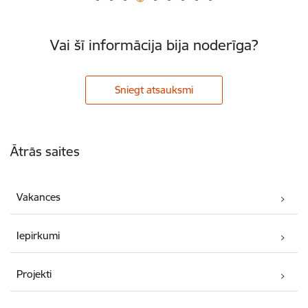
Vai šī informācija bija noderīga?
Sniegt atsauksmi
Kājene
Ātrās saites
Vakances
Iepirkumi
Projekti