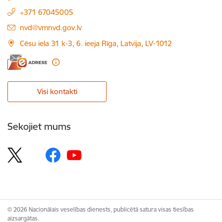
+371 67045005
E-pasts:
nvd@vmnvd.gov.lv
Cēsu iela 31 k-3, 6. ieeja Rīga, Latvija, LV-1012
Visi kontakti
Sekojiet mums
© 2026 Nacionālais veselības dienests, publicētā satura visas tiesības
aizsargātas.