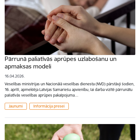
Pārrunā paliatīvās aprūpes uzlabošanu un
apmaksas modeli
16.04.2026.
Veselības ministrijas un Nacionālā veselības dienesta (NVD) pārstāvji šodien,
16. aprīlī, apmeklēja Latvijas Samariešu apvienību, lai darba vizītē pārrunātu
paliatīvās veselības aprūpes pakalpojuma…
Jaunumi
Informācija presei