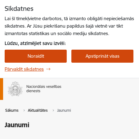
Pāriet uz lapas saturu
Sīkdatnes
Spied
lai meklētu
Enter
Lai šī tīmekļvietne darbotos, tā izmanto obligāti nepieciešamās
sīkdatnes. Ar Jūsu piekrišanu papildus šajā vietnē var tikt
izmantotas statistikas un sociālo mediju sīkdatnes.
Lūdzu, atzīmējiet savu izvēli:
Noraidīt
Apstiprināt visas
Pārvaldīt sīkdatnes
Sākums
Aktualitātes
Jaunumi
Jaunumi