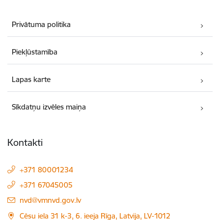
Privātuma politika
Piekļūstamība
Lapas karte
Sīkdatņu izvēles maiņa
Kontakti
+371 80001234
+371 67045005
E-pasts:
nvd@vmnvd.gov.lv
Cēsu iela 31 k-3, 6. ieeja Rīga, Latvija, LV-1012