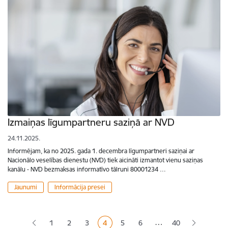
Izmaiņas līgumpartneru saziņā ar NVD
24.11.2025.
Informējam, ka no 2025. gada 1. decembra līgumpartneri saziņai ar
Nacionālo veselības dienestu (NVD) tiek aicināti izmantot vienu saziņas
kanālu - NVD bezmaksas informatīvo tālruni 80001234 …
Jaunumi
Informācija presei
Lapošana
…
1
2
3
4
5
6
40
Lapa
Lapa
Lapa
Pašreizējā lapa
Lapa
Lapa