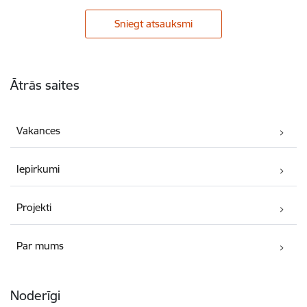
Sniegt atsauksmi
Kājene
Ātrās saites
Vakances
Iepirkumi
Projekti
Par mums
Noderīgi