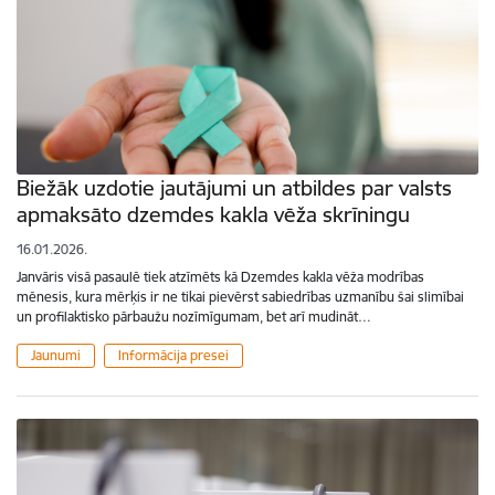
Biežāk uzdotie jautājumi un atbildes par valsts
apmaksāto dzemdes kakla vēža skrīningu
16.01.2026.
Janvāris visā pasaulē tiek atzīmēts kā Dzemdes kakla vēža modrības
mēnesis, kura mērķis ir ne tikai pievērst sabiedrības uzmanību šai slimībai
un profilaktisko pārbaužu nozīmīgumam, bet arī mudināt…
Jaunumi
Informācija presei