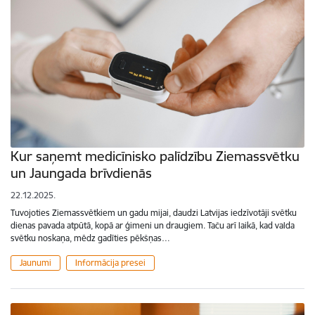
Kur saņemt medicīnisko palīdzību Ziemassvētku
un Jaungada brīvdienās
22.12.2025.
Tuvojoties Ziemassvētkiem un gadu mijai, daudzi Latvijas iedzīvotāji svētku
dienas pavada atpūtā, kopā ar ģimeni un draugiem. Taču arī laikā, kad valda
svētku noskaņa, mēdz gadīties pēkšņas…
Jaunumi
Informācija presei