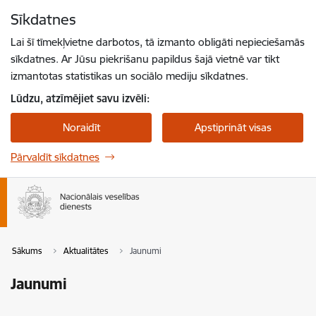
Pāriet uz lapas saturu
Sīkdatnes
Spied
lai meklētu
Enter
Lai šī tīmekļvietne darbotos, tā izmanto obligāti nepieciešamās
sīkdatnes. Ar Jūsu piekrišanu papildus šajā vietnē var tikt
izmantotas statistikas un sociālo mediju sīkdatnes.
Lūdzu, atzīmējiet savu izvēli:
Noraidīt
Apstiprināt visas
Pārvaldīt sīkdatnes
Sākums
Aktualitātes
Jaunumi
Jaunumi