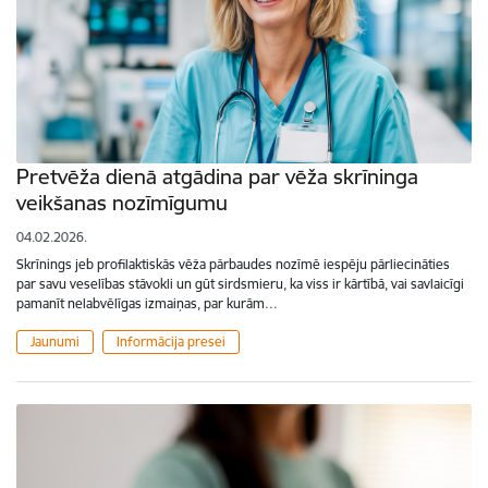
Pretvēža dienā atgādina par vēža skrīninga
veikšanas nozīmīgumu
04.02.2026.
Skrīnings jeb profilaktiskās vēža pārbaudes nozīmē iespēju pārliecināties
par savu veselības stāvokli un gūt sirdsmieru, ka viss ir kārtībā, vai savlaicīgi
pamanīt nelabvēlīgas izmaiņas, par kurām…
Jaunumi
Informācija presei