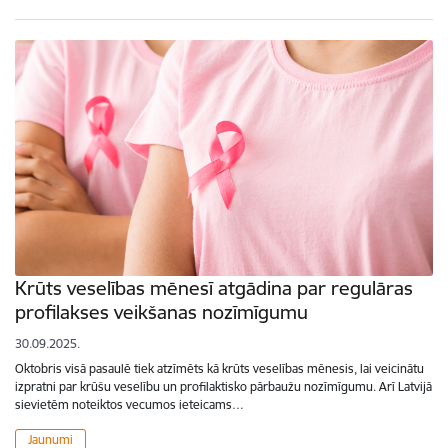
Krūts veselības mēnesī atgādina par regulāras
profilakses veikšanas nozīmīgumu
30.09.2025.
Oktobris visā pasaulē tiek atzīmēts kā krūts veselības mēnesis, lai veicinātu
izpratni par krūšu veselību un profilaktisko pārbaužu nozīmīgumu. Arī Latvijā
sievietēm noteiktos vecumos ieteicams…
Jaunumi