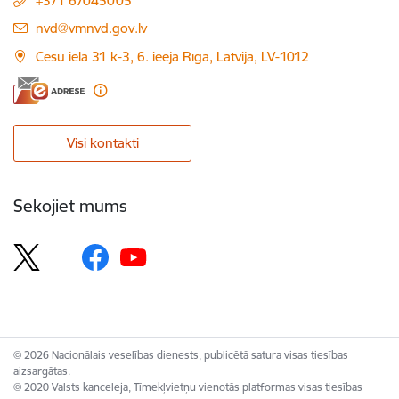
+371 67045005
E-pasts:
nvd@vmnvd.gov.lv
Cēsu iela 31 k-3, 6. ieeja Rīga, Latvija, LV-1012
Visi kontakti
Sekojiet mums
© 2026 Nacionālais veselības dienests, publicētā satura visas tiesības
aizsargātas.
© 2020 Valsts kanceleja, Tīmekļvietņu vienotās platformas visas tiesības