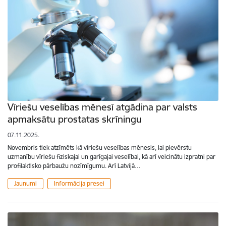
Vīriešu veselības mēnesī atgādina par valsts
apmaksātu prostatas skrīningu
07.11.2025.
Novembris tiek atzīmēts kā vīriešu veselības mēnesis, lai pievērstu
uzmanību vīriešu fiziskajai un garīgajai veselībai, kā arī veicinātu izpratni par
profilaktisko pārbaužu nozīmīgumu. Arī Latvijā…
Jaunumi
Informācija presei