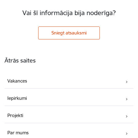
Vai šī informācija bija noderīga?
Sniegt atsauksmi
Kājene
Ātrās saites
Vakances
Iepirkumi
Projekti
Par mums