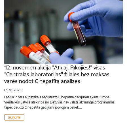
12. novembrī akcijā "Atklāj. Rīkojies!" visās
"Centrālās laboratorijas" filiālēs bez maksas
varēs nodot C hepatīta analīzes
05.11.2025.
Latvijā ir otrs augstākais reģistrēto C hepatīta gadījumu skaits Eiropā.
Vienlaikus Latvijā atšķirībā no Lietuvas nav valsts skrīninga programmas,
tāpēc daudzi C hepatīta gadījumi joprojām paliek…
Jaunumi