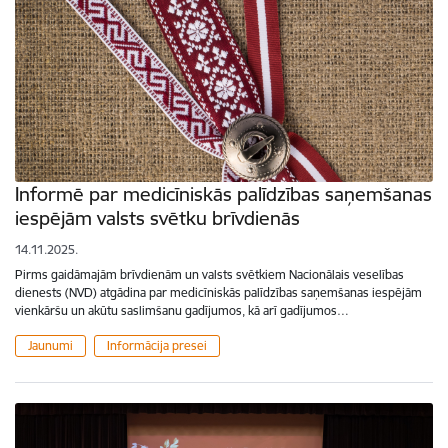
Informē par medicīniskās palīdzības saņemšanas
iespējām valsts svētku brīvdienās
14.11.2025.
Pirms gaidāmajām brīvdienām un valsts svētkiem Nacionālais veselības
dienests (NVD) atgādina par medicīniskās palīdzības saņemšanas iespējām
vienkāršu un akūtu saslimšanu gadījumos, kā arī gadījumos…
Jaunumi
Informācija presei