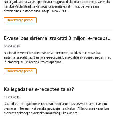
No šī gada aprīļa valsts apmaksātu muguras diska trūces operāciju var veikt
ne tikai Paula Stradiņa klīniskās universitātes slimnīcā, bet vēl sešās
ārstniecības iestādēs visā Latvijā. Ja no 2018…
Informācija presei
E-veselības sistēmā izrakstīti 3 miljoni e-recepšu
06.04.2018.
Nacionālais veselības dienests (NVD) informē, ka līdz šim E-veselības
sistēmā izrakstīti jau 3 miljoni e-recepšu. Lielāko daļu e-recepšu pacienti jau
ir izmantojuši – e-recepšu zāles aptiekās…
Informācija presei
Kā iegādāties e-receptes zāles?
23.03.2018.
Kas jādara, lai iegādātos e-recepšu medikamentus sev vai citam cilvēkam,
piemēram, bērnam vai vecāka gadagājuma cilvēkam? Nacionālais veselības
dienests apkopojis svarīgāko informāciju, kas jāņem…