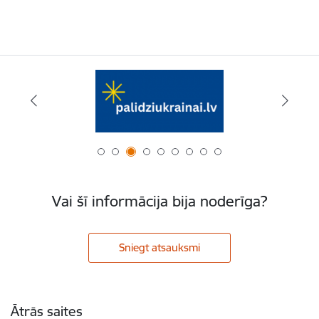
Vai šī informācija bija noderīga?
Sniegt atsauksmi
Kājene
Ātrās saites