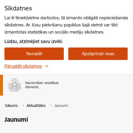
Pāriet uz lapas saturu
Sīkdatnes
Spied
lai meklētu
Enter
Lai šī tīmekļvietne darbotos, tā izmanto obligāti nepieciešamās
sīkdatnes. Ar Jūsu piekrišanu papildus šajā vietnē var tikt
izmantotas statistikas un sociālo mediju sīkdatnes.
Lūdzu, atzīmējiet savu izvēli:
Noraidīt
Apstiprināt visas
Pārvaldīt sīkdatnes
Sākums
Aktualitātes
Jaunumi
Jaunumi