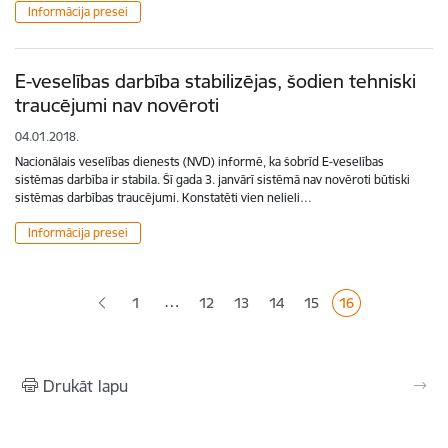
Informācija presei
E-veselības darbība stabilizējas, šodien tehniski
traucējumi nav novēroti
04.01.2018.
Nacionālais veselības dienests (NVD) informē, ka šobrīd E-veselības
sistēmas darbība ir stabila. Šī gada 3. janvārī sistēmā nav novēroti būtiski
sistēmas darbības traucējumi. Konstatēti vien nelieli…
Informācija presei
Lapošana
…
1
12
13
14
15
16
Lapa
Lapa
Lapa
Lapa
Pašreizējā lapa
Drukāt lapu