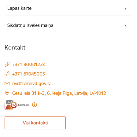
Lapas karte
Sīkdatņu izvēles maiņa
Kontakti
+371 80001234
+371 67045005
E-pasts:
nvd@vmnvd.gov.lv
Cēsu iela 31 k-3, 6. ieeja Rīga, Latvija, LV-1012
Visi kontakti