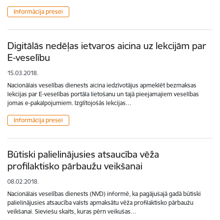
Informācija presei
Digitālās nedēļas ietvaros aicina uz lekcijām par
E-veselību
15.03.2018.
Nacionālais veselības dienests aicina iedzīvotājus apmeklēt bezmaksas
lekcijas par E-veselības portāla lietošanu un tajā pieejamajiem veselības
jomas e-pakalpojumiem. Izglītojošās lekcijas…
Informācija presei
Būtiski palielinājusies atsaucība vēža
profilaktisko pārbaužu veikšanai
08.02.2018.
Nacionālais veselības dienests (NVD) informē, ka pagājušajā gadā būtiski
palielinājusies atsaucība valsts apmaksātu vēža profilaktisko pārbaužu
veikšanai. Sieviešu skaits, kuras pērn veikušas…