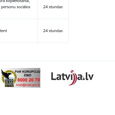
ura koplietošanai,
o personu sociālos
24 stundas
tent
24 stundas