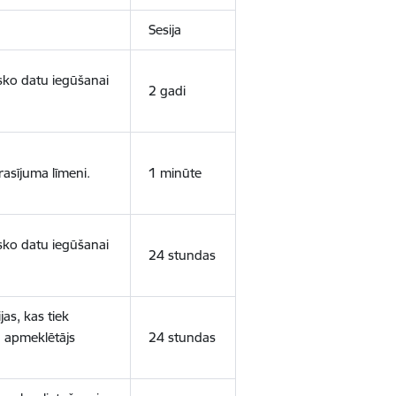
Sesija
isko datu iegūšanai
2 gadi
rasījuma līmeni.
1 minūte
isko datu iegūšanai
24 stundas
as, kas tiek
ā apmeklētājs
24 stundas