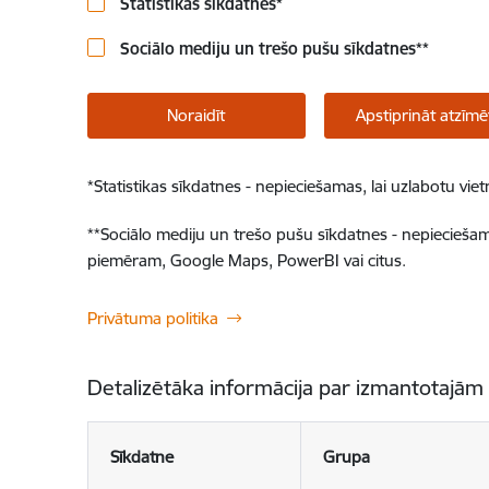
Statistikas sīkdatnes
*
Sociālo mediju un trešo pušu sīkdatnes
**
Noraidīt
Apstiprināt atzīmē
*
Statistikas sīkdatnes - nepieciešamas, lai uzlabotu v
**
Sociālo mediju un trešo pušu sīkdatnes - nepieciešamas
piemēram, Google Maps, PowerBI vai citus.
Privātuma politika
Detalizētāka informācija par izmantotajām
Sīkdatne
Grupa