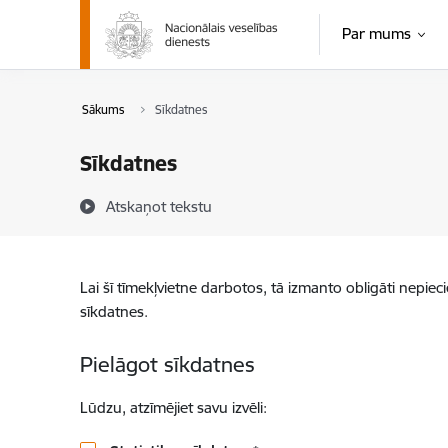
Pāriet uz lapas saturu
Par mums
Sākums
Sīkdatnes
Sīkdatnes
Atskaņot tekstu
Lai šī tīmekļvietne darbotos, tā izmanto obligāti nepiec
sīkdatnes.
Pielāgot sīkdatnes
Lūdzu, atzīmējiet savu izvēli: