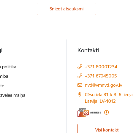
Sniegt atsauksmi
i
Kontakti
 politika
+371 80001234
+371 67045005
mība
E-pasts:
nvd@vmnvd.gov.lv
te
Cēsu iela 31 k-3, 6. ieeja
izvēles maiņa
Latvija, LV-1012
Visi kontakti