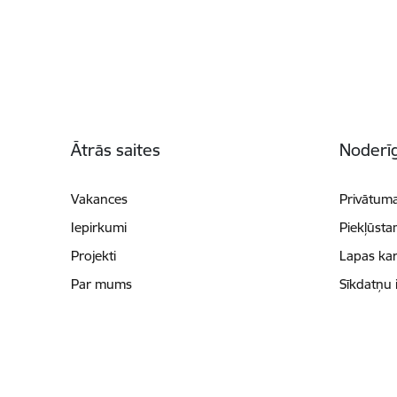
Kājene
Ātrās saites
Noderīg
Vakances
Privātuma
Iepirkumi
Piekļūsta
Projekti
Lapas kar
Par mums
Sīkdatņu 