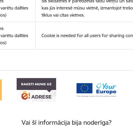
es
Šīs sīkdatnes ir paredzētas tādu vietņu un sat
varētu dalīties
kas jūs interesē mūsu vietnē, izmantojot treš
los)
tīklus vai citas vietnes.
es
varētu dalīties
Cookie is needed for all users for sharing con
los)
Vai šī informācija bija noderīga?