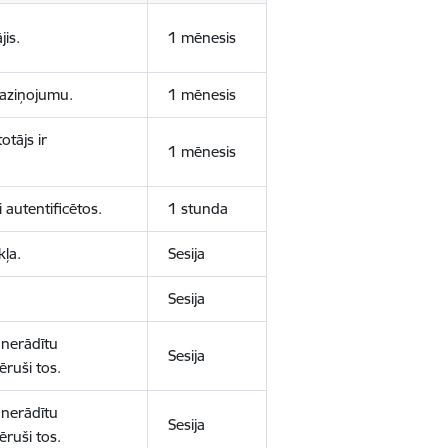
jis.
1 mēnesis
 paziņojumu.
1 mēnesis
otājs ir
1 mēnesis
 autentificētos.
1 stunda
kļa.
Sesija
Sesija
 nerādītu
Sesija
ēruši tos.
 nerādītu
Sesija
ēruši tos.