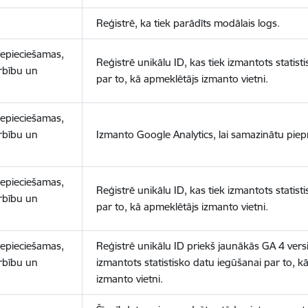
Reģistrē, ka tiek parādīts modālais logs.
nepieciešamas,
Reģistrē unikālu ID, kas tiek izmantots statist
arbību un
par to, kā apmeklētājs izmanto vietni.
nepieciešamas,
arbību un
Izmanto Google Analytics, lai samazinātu piep
nepieciešamas,
Reģistrē unikālu ID, kas tiek izmantots statist
arbību un
par to, kā apmeklētājs izmanto vietni.
nepieciešamas,
Reģistrē unikālu ID priekš jaunākās GA 4 versij
arbību un
izmantots statistisko datu iegūšanai par to, k
izmanto vietni.