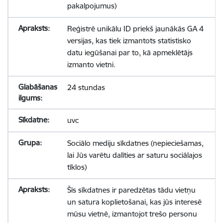
pakalpojumus)
Reģistrē unikālu ID priekš jaunākās GA 4
versijas, kas tiek izmantots statistisko
datu iegūšanai par to, kā apmeklētājs
izmanto vietni.
24 stundas
uvc
Sociālo mediju sīkdatnes (nepieciešamas,
lai Jūs varētu dalīties ar saturu sociālajos
tīklos)
Šīs sīkdatnes ir paredzētas tādu vietņu
un satura koplietošanai, kas jūs interesē
mūsu vietnē, izmantojot trešo personu