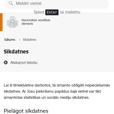
Pāriet uz lapas saturu
Spied
lai meklētu
Enter
Sākums
Sīkdatnes
Sīkdatnes
Atskaņot tekstu
Lai šī tīmekļvietne darbotos, tā izmanto obligāti nepieciešamās
sīkdatnes. Ar Jūsu piekrišanu papildus šajā vietnē var tikt
izmantotas statistikas un sociālo mediju sīkdatnes.
Pielāgot sīkdatnes