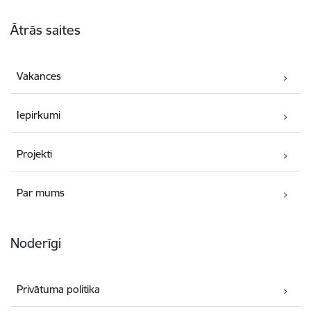
Kājene
Ātrās saites
Vakances
Iepirkumi
Projekti
Par mums
Noderīgi
Privātuma politika