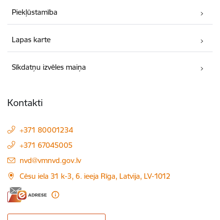
Piekļūstamība
Lapas karte
Sīkdatņu izvēles maiņa
Kontakti
+371 80001234
+371 67045005
E-pasts:
nvd@vmnvd.gov.lv
Cēsu iela 31 k-3, 6. ieeja Rīga, Latvija, LV-1012