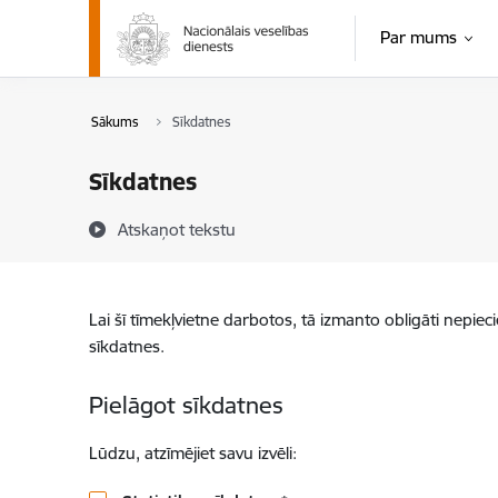
Pāriet uz lapas saturu
Par mums
Sākums
Sīkdatnes
Sīkdatnes
Atskaņot tekstu
Lai šī tīmekļvietne darbotos, tā izmanto obligāti nepiec
sīkdatnes.
Pielāgot sīkdatnes
Lūdzu, atzīmējiet savu izvēli: