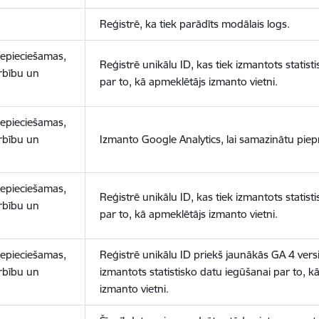
Reģistrē, ka tiek parādīts modālais logs.
nepieciešamas,
Reģistrē unikālu ID, kas tiek izmantots statist
arbību un
par to, kā apmeklētājs izmanto vietni.
nepieciešamas,
arbību un
Izmanto Google Analytics, lai samazinātu piep
nepieciešamas,
Reģistrē unikālu ID, kas tiek izmantots statist
arbību un
par to, kā apmeklētājs izmanto vietni.
nepieciešamas,
Reģistrē unikālu ID priekš jaunākās GA 4 versij
arbību un
izmantots statistisko datu iegūšanai par to, k
izmanto vietni.