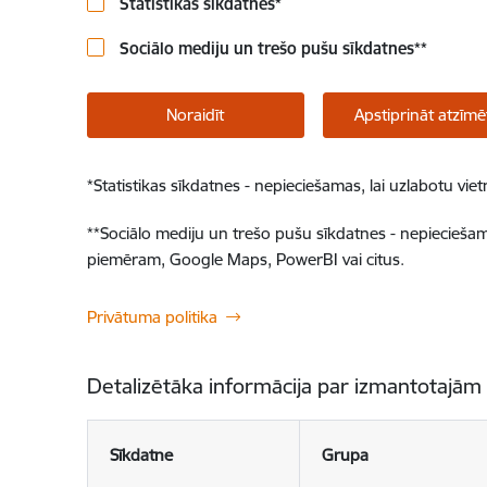
Statistikas sīkdatnes
*
Sociālo mediju un trešo pušu sīkdatnes
**
Noraidīt
Apstiprināt atzīmē
*
Statistikas sīkdatnes - nepieciešamas, lai uzlabotu v
**
Sociālo mediju un trešo pušu sīkdatnes - nepieciešamas
piemēram, Google Maps, PowerBI vai citus.
Privātuma politika
Detalizētāka informācija par izmantotajām
Sīkdatne
Grupa