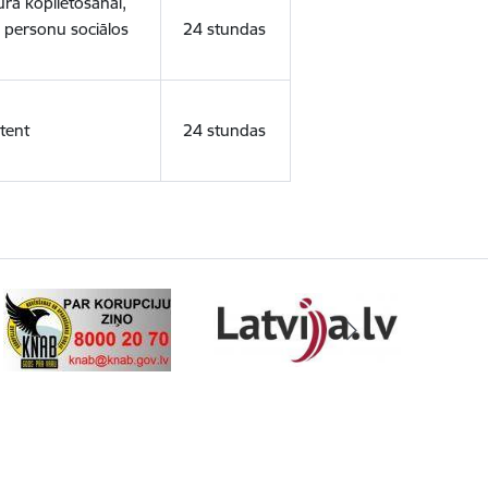
ura koplietošanai,
o personu sociālos
24 stundas
tent
24 stundas