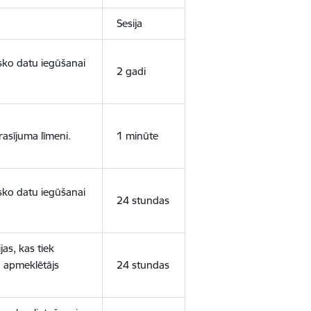
Sesija
isko datu iegūšanai
2 gadi
rasījuma līmeni.
1 minūte
isko datu iegūšanai
24 stundas
as, kas tiek
ā apmeklētājs
24 stundas