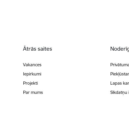
Kājene
Ātrās saites
Noderīg
Vakances
Privātuma
Iepirkumi
Piekļūsta
Projekti
Lapas kar
Par mums
Sīkdatņu 