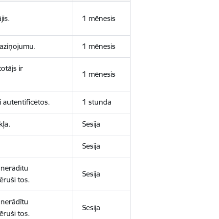
jis.
1 mēnesis
 paziņojumu.
1 mēnesis
otājs ir
1 mēnesis
 autentificētos.
1 stunda
kļa.
Sesija
Sesija
 nerādītu
Sesija
ēruši tos.
 nerādītu
Sesija
ēruši tos.