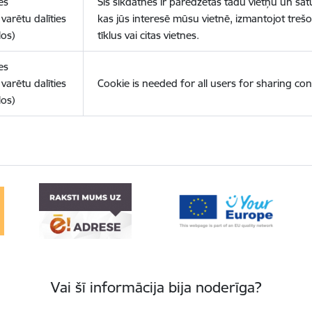
es
Šīs sīkdatnes ir paredzētas tādu vietņu un sat
varētu dalīties
kas jūs interesē mūsu vietnē, izmantojot treš
los)
tīklus vai citas vietnes.
es
varētu dalīties
Cookie is needed for all users for sharing con
los)
Vai šī informācija bija noderīga?