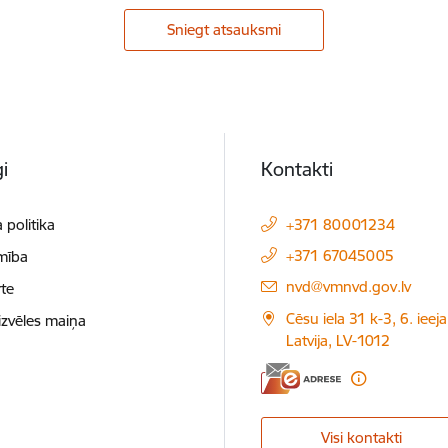
Sniegt atsauksmi
i
Kontakti
 politika
+371 80001234
+371 67045005
mība
E-pasts:
nvd@vmnvd.gov.lv
te
Cēsu iela 31 k-3, 6. ieeja
izvēles maiņa
Latvija, LV-1012
Visi kontakti