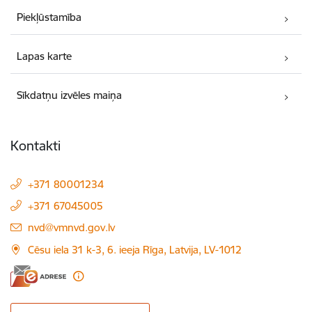
Piekļūstamība
Lapas karte
Sīkdatņu izvēles maiņa
Kontakti
+371 80001234
+371 67045005
E-pasts:
nvd@vmnvd.gov.lv
Cēsu iela 31 k-3, 6. ieeja Rīga, Latvija, LV-1012