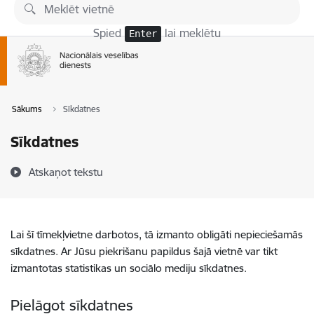
Pāriet uz lapas saturu
Spied
lai meklētu
Enter
Sākums
Sīkdatnes
Sīkdatnes
Atskaņot tekstu
Lai šī tīmekļvietne darbotos, tā izmanto obligāti nepieciešamās
sīkdatnes. Ar Jūsu piekrišanu papildus šajā vietnē var tikt
izmantotas statistikas un sociālo mediju sīkdatnes.
Pielāgot sīkdatnes