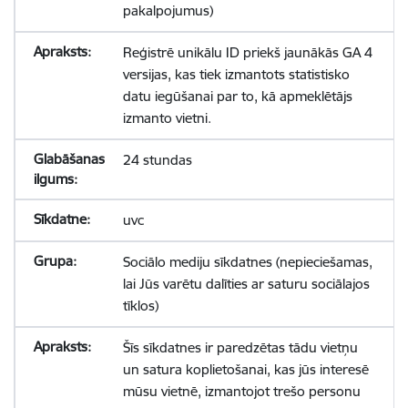
pakalpojumus)
Reģistrē unikālu ID priekš jaunākās GA 4
versijas, kas tiek izmantots statistisko
datu iegūšanai par to, kā apmeklētājs
izmanto vietni.
24 stundas
uvc
Sociālo mediju sīkdatnes (nepieciešamas,
lai Jūs varētu dalīties ar saturu sociālajos
tīklos)
Šīs sīkdatnes ir paredzētas tādu vietņu
un satura koplietošanai, kas jūs interesē
mūsu vietnē, izmantojot trešo personu