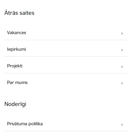
Kājene
Ātrās saites
Vakances
Iepirkumi
Projekti
Par mums
Noderīgi
Privātuma politika