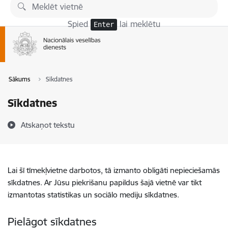
Pāriet uz lapas saturu
Spied
lai meklētu
Enter
Sākums
Sīkdatnes
Sīkdatnes
Atskaņot tekstu
Lai šī tīmekļvietne darbotos, tā izmanto obligāti nepieciešamās
sīkdatnes. Ar Jūsu piekrišanu papildus šajā vietnē var tikt
izmantotas statistikas un sociālo mediju sīkdatnes.
Pielāgot sīkdatnes