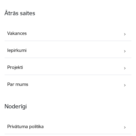
Kājene
Ātrās saites
Vakances
Iepirkumi
Projekti
Par mums
Noderīgi
Privātuma politika