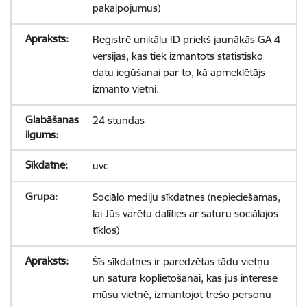
pakalpojumus)
Reģistrē unikālu ID priekš jaunākās GA 4
versijas, kas tiek izmantots statistisko
datu iegūšanai par to, kā apmeklētājs
izmanto vietni.
24 stundas
uvc
Sociālo mediju sīkdatnes (nepieciešamas,
lai Jūs varētu dalīties ar saturu sociālajos
tīklos)
Šīs sīkdatnes ir paredzētas tādu vietņu
un satura koplietošanai, kas jūs interesē
mūsu vietnē, izmantojot trešo personu