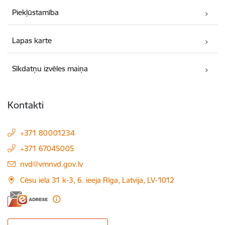
Piekļūstamība
Lapas karte
Sīkdatņu izvēles maiņa
Kontakti
+371 80001234
+371 67045005
E-pasts:
nvd@vmnvd.gov.lv
Cēsu iela 31 k-3, 6. ieeja Rīga, Latvija, LV-1012