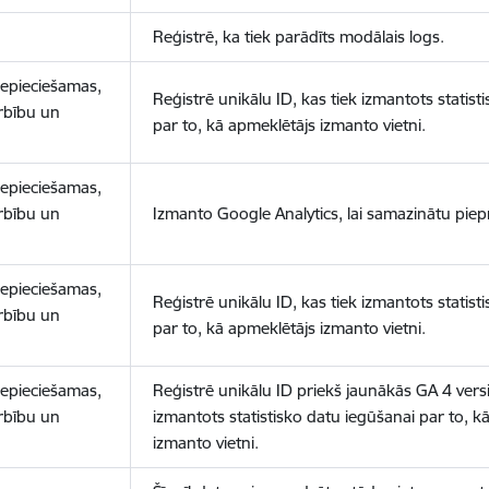
Reģistrē, ka tiek parādīts modālais logs.
nepieciešamas,
Reģistrē unikālu ID, kas tiek izmantots statist
arbību un
par to, kā apmeklētājs izmanto vietni.
nepieciešamas,
arbību un
Izmanto Google Analytics, lai samazinātu piep
nepieciešamas,
Reģistrē unikālu ID, kas tiek izmantots statist
arbību un
par to, kā apmeklētājs izmanto vietni.
nepieciešamas,
Reģistrē unikālu ID priekš jaunākās GA 4 versij
arbību un
izmantots statistisko datu iegūšanai par to, k
izmanto vietni.