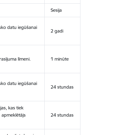
Sesija
isko datu iegūšanai
2 gadi
rasījuma līmeni.
1 minūte
isko datu iegūšanai
24 stundas
as, kas tiek
ā apmeklētājs
24 stundas