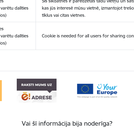
es
Šīs sīkdatnes ir paredzētas tādu vietņu un sat
varētu dalīties
kas jūs interesē mūsu vietnē, izmantojot treš
los)
tīklus vai citas vietnes.
es
varētu dalīties
Cookie is needed for all users for sharing con
los)
Vai šī informācija bija noderīga?