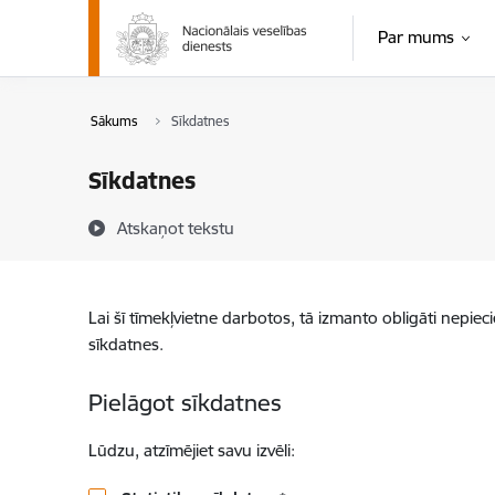
Pāriet uz lapas saturu
Par mums
Sākums
Sīkdatnes
Sīkdatnes
Atskaņot tekstu
Lai šī tīmekļvietne darbotos, tā izmanto obligāti nepiec
sīkdatnes.
Pielāgot sīkdatnes
Lūdzu, atzīmējiet savu izvēli: