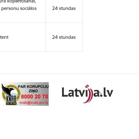
ura koplietošanai,
o personu sociālos
24 stundas
tent
24 stundas