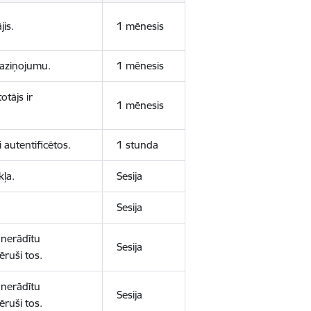
jis.
1 mēnesis
 paziņojumu.
1 mēnesis
otājs ir
1 mēnesis
 autentificētos.
1 stunda
kļa.
Sesija
Sesija
 nerādītu
Sesija
ēruši tos.
 nerādītu
Sesija
ēruši tos.