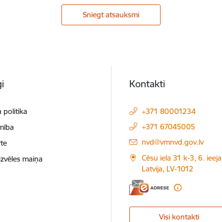
Sniegt atsauksmi
i
Kontakti
 politika
+371 80001234
+371 67045005
mība
E-pasts:
nvd@vmnvd.gov.lv
te
Cēsu iela 31 k-3, 6. ieeja
izvēles maiņa
Latvija, LV-1012
Visi kontakti