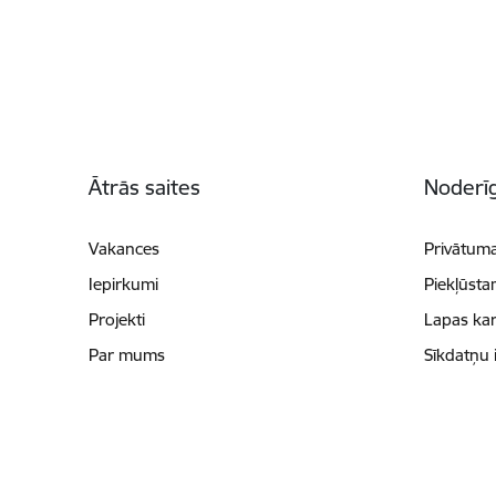
Kājene
Ātrās saites
Noderīg
Vakances
Privātuma
Iepirkumi
Piekļūsta
Projekti
Lapas kar
Par mums
Sīkdatņu 