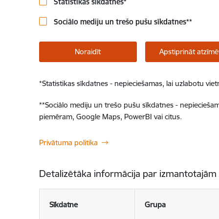
Statistikas sīkdatnes
*
Sociālo mediju un trešo pušu sīkdatnes
**
Noraidīt
Apstiprināt atzīmē
*
Statistikas sīkdatnes - nepieciešamas, lai uzlabotu v
**
Sociālo mediju un trešo pušu sīkdatnes - nepieciešamas
piemēram, Google Maps, PowerBI vai citus.
Privātuma politika
Detalizētāka informācija par izmantotajām
Sīkdatne
Grupa