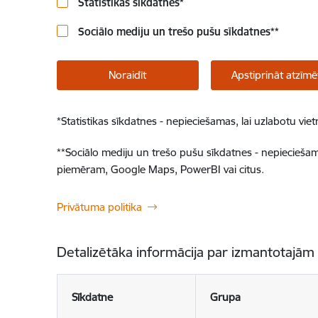
Statistikas sīkdatnes
*
Sociālo mediju un trešo pušu sīkdatnes
**
Noraidīt
Apstiprināt atzīmē
*
Statistikas sīkdatnes - nepieciešamas, lai uzlabotu v
**
Sociālo mediju un trešo pušu sīkdatnes - nepieciešamas
piemēram, Google Maps, PowerBI vai citus.
Privātuma politika
Detalizētāka informācija par izmantotajām
Sīkdatne
Grupa