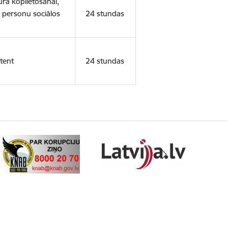
ura koplietošanai,
o personu sociālos
24 stundas
tent
24 stundas