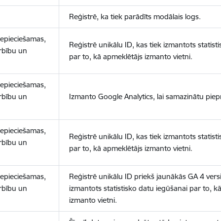
Reģistrē, ka tiek parādīts modālais logs.
nepieciešamas,
Reģistrē unikālu ID, kas tiek izmantots statist
arbību un
par to, kā apmeklētājs izmanto vietni.
nepieciešamas,
arbību un
Izmanto Google Analytics, lai samazinātu piep
nepieciešamas,
Reģistrē unikālu ID, kas tiek izmantots statist
arbību un
par to, kā apmeklētājs izmanto vietni.
nepieciešamas,
Reģistrē unikālu ID priekš jaunākās GA 4 versij
arbību un
izmantots statistisko datu iegūšanai par to, k
izmanto vietni.