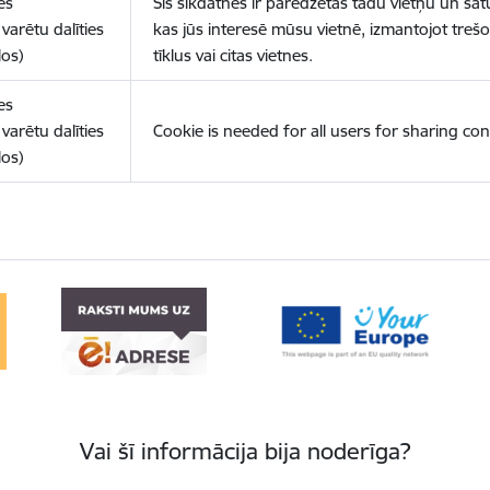
es
Šīs sīkdatnes ir paredzētas tādu vietņu un sat
varētu dalīties
kas jūs interesē mūsu vietnē, izmantojot treš
los)
tīklus vai citas vietnes.
es
varētu dalīties
Cookie is needed for all users for sharing con
los)
Vai šī informācija bija noderīga?