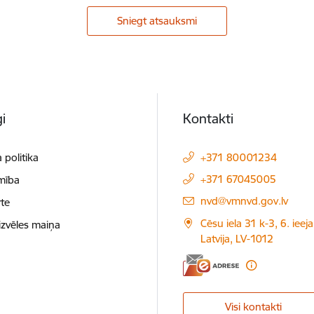
Sniegt atsauksmi
i
Kontakti
 politika
+371 80001234
+371 67045005
mība
E-pasts:
nvd@vmnvd.gov.lv
te
Cēsu iela 31 k-3, 6. ieeja
izvēles maiņa
Latvija, LV-1012
Visi kontakti