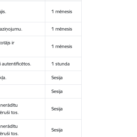
jis.
1 mēnesis
 paziņojumu.
1 mēnesis
otājs ir
1 mēnesis
 autentificētos.
1 stunda
kļa.
Sesija
Sesija
 nerādītu
Sesija
ēruši tos.
 nerādītu
Sesija
ēruši tos.