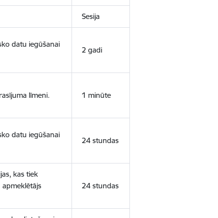
Sesija
isko datu iegūšanai
2 gadi
rasījuma līmeni.
1 minūte
isko datu iegūšanai
24 stundas
as, kas tiek
ā apmeklētājs
24 stundas