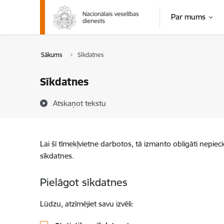
Pāriet uz lapas saturu
Par mums
Sākums
Sīkdatnes
Sīkdatnes
Atskaņot tekstu
Lai šī tīmekļvietne darbotos, tā izmanto obligāti nepiec
sīkdatnes.
Pielāgot sīkdatnes
Lūdzu, atzīmējiet savu izvēli: