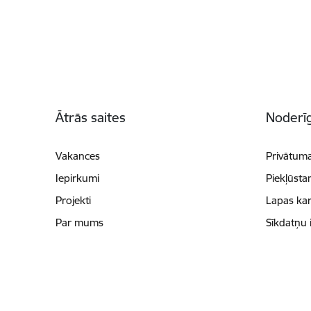
Kājene
Ātrās saites
Noderīg
Vakances
Privātuma
Iepirkumi
Piekļūsta
Projekti
Lapas kar
Par mums
Sīkdatņu 