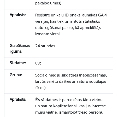
pakalpojumus)
Reģistrē unikālu ID priekš jaunākās GA 4
versijas, kas tiek izmantots statistisko
datu iegūšanai par to, kā apmeklētājs
izmanto vietni.
24 stundas
uvc
Sociālo mediju sīkdatnes (nepieciešamas,
lai Jūs varētu dalīties ar saturu sociālajos
tīklos)
Šīs sīkdatnes ir paredzētas tādu vietņu
un satura koplietošanai, kas jūs interesē
mūsu vietnē, izmantojot trešo personu