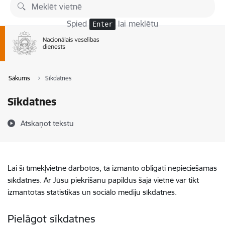
Pāriet uz lapas saturu
Spied
lai meklētu
Enter
Sākums
Sīkdatnes
Sīkdatnes
Atskaņot tekstu
Lai šī tīmekļvietne darbotos, tā izmanto obligāti nepieciešamās
sīkdatnes. Ar Jūsu piekrišanu papildus šajā vietnē var tikt
izmantotas statistikas un sociālo mediju sīkdatnes.
Pielāgot sīkdatnes