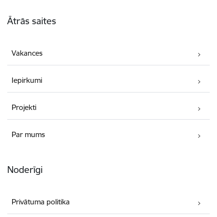
Kājene
Ātrās saites
Vakances
Iepirkumi
Projekti
Par mums
Noderīgi
Privātuma politika