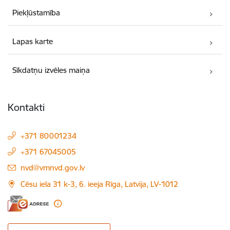
Piekļūstamība
Lapas karte
Sīkdatņu izvēles maiņa
Kontakti
+371 80001234
+371 67045005
E-pasts:
nvd@vmnvd.gov.lv
Cēsu iela 31 k-3, 6. ieeja Rīga, Latvija, LV-1012