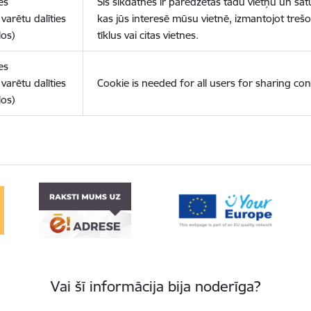
es
Šīs sīkdatnes ir paredzētas tādu vietņu un sat
varētu dalīties
kas jūs interesē mūsu vietnē, izmantojot treš
los)
tīklus vai citas vietnes.
es
varētu dalīties
Cookie is needed for all users for sharing con
los)
Vai šī informācija bija noderīga?