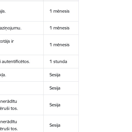
jis.
1 mēnesis
 paziņojumu.
1 mēnesis
otājs ir
1 mēnesis
 autentificētos.
1 stunda
kļa.
Sesija
Sesija
 nerādītu
Sesija
ēruši tos.
 nerādītu
Sesija
ēruši tos.