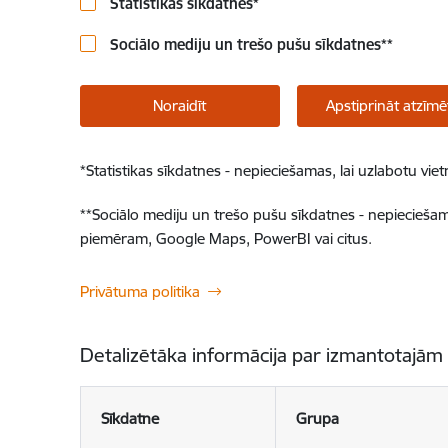
Statistikas sīkdatnes
*
Sociālo mediju un trešo pušu sīkdatnes
**
Noraidīt
Apstiprināt atzīmē
*
Statistikas sīkdatnes - nepieciešamas, lai uzlabotu v
**
Sociālo mediju un trešo pušu sīkdatnes - nepieciešamas
piemēram, Google Maps, PowerBI vai citus.
Privātuma politika
Detalizētāka informācija par izmantotajām
Sīkdatne
Grupa