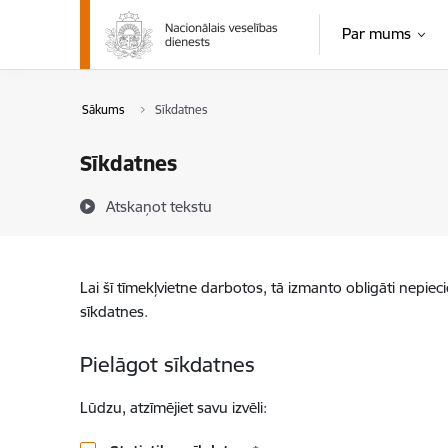
Pāriet uz lapas saturu
Par mums
Sākums
Sīkdatnes
Sīkdatnes
Atskaņot tekstu
Lai šī tīmekļvietne darbotos, tā izmanto obligāti nepiec
sīkdatnes.
Pielāgot sīkdatnes
Lūdzu, atzīmējiet savu izvēli: