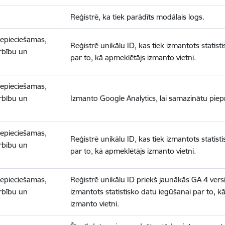
Reģistrē, ka tiek parādīts modālais logs.
nepieciešamas,
Reģistrē unikālu ID, kas tiek izmantots statist
arbību un
par to, kā apmeklētājs izmanto vietni.
nepieciešamas,
arbību un
Izmanto Google Analytics, lai samazinātu piep
nepieciešamas,
Reģistrē unikālu ID, kas tiek izmantots statist
arbību un
par to, kā apmeklētājs izmanto vietni.
nepieciešamas,
Reģistrē unikālu ID priekš jaunākās GA 4 versij
arbību un
izmantots statistisko datu iegūšanai par to, k
izmanto vietni.