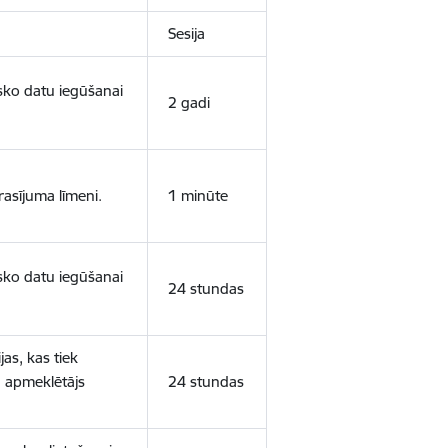
Sesija
isko datu iegūšanai
2 gadi
rasījuma līmeni.
1 minūte
isko datu iegūšanai
24 stundas
as, kas tiek
ā apmeklētājs
24 stundas