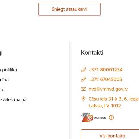
Sniegt atsauksmi
i
Kontakti
 politika
+371 80001234
+371 67045005
mība
E-pasts:
nvd@vmnvd.gov.lv
te
Cēsu iela 31 k-3, 6. ieeja
izvēles maiņa
Latvija, LV-1012
Visi kontakti