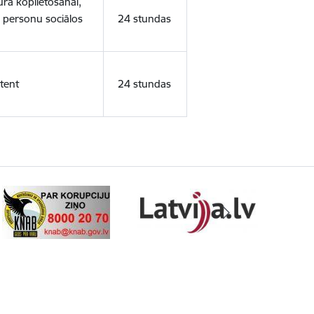
ura koplietošanai,
o personu sociālos
24 stundas
tent
24 stundas