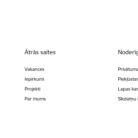
Kājene
Ātrās saites
Noderīg
Vakances
Privātuma
Iepirkumi
Piekļūsta
Projekti
Lapas kar
Par mums
Sīkdatņu 