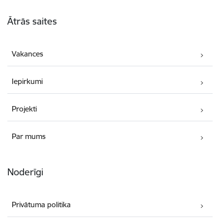
Kājene
Ātrās saites
Vakances
Iepirkumi
Projekti
Par mums
Noderīgi
Privātuma politika