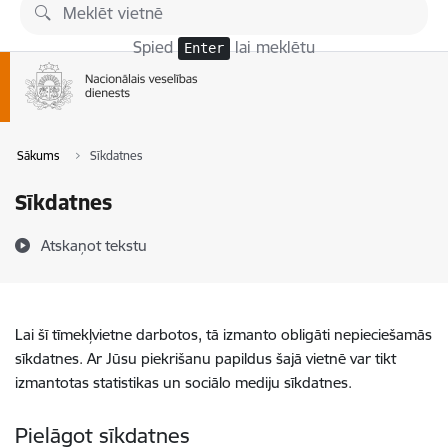
Pāriet uz lapas saturu
Spied
lai meklētu
Enter
Sākums
Sīkdatnes
Sīkdatnes
Atskaņot tekstu
Lai šī tīmekļvietne darbotos, tā izmanto obligāti nepieciešamās
sīkdatnes. Ar Jūsu piekrišanu papildus šajā vietnē var tikt
izmantotas statistikas un sociālo mediju sīkdatnes.
Pielāgot sīkdatnes