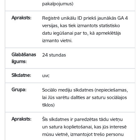
pakalpojumus)
Reģistrē unikālu ID priekš jaunākās GA 4
versijas, kas tiek izmantots statistisko
datu iegūšanai par to, kā apmeklētājs
izmanto vietni.
24 stundas
uvc
Sociālo mediju sīkdatnes (nepieciešamas,
lai Jūs varētu dalīties ar saturu sociālajos
tīklos)
Šīs sīkdatnes ir paredzētas tādu vietņu
un satura koplietošanai, kas jūs interesē
mūsu vietnē, izmantojot trešo personu