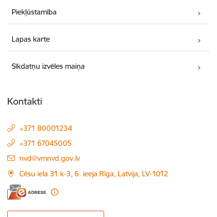
Piekļūstamība
Lapas karte
Sīkdatņu izvēles maiņa
Kontakti
+371 80001234
+371 67045005
E-pasts:
nvd@vmnvd.gov.lv
Cēsu iela 31 k-3, 6. ieeja Rīga, Latvija, LV-1012