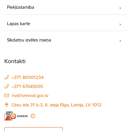
Piekļūstamība
Lapas karte
Sīkdatņu izvēles maiņa
Kontakti
+371 80001234
+371 67045005
E-pasts:
nvd@vmnvd.gov.lv
Cēsu iela 31 k-3, 6. ieeja Rīga, Latvija, LV-1012