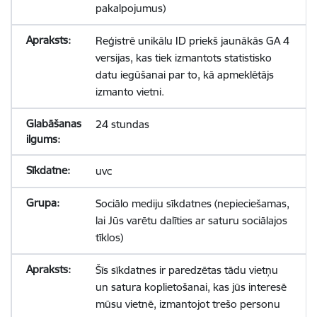
pakalpojumus)
Reģistrē unikālu ID priekš jaunākās GA 4
versijas, kas tiek izmantots statistisko
datu iegūšanai par to, kā apmeklētājs
izmanto vietni.
24 stundas
uvc
Sociālo mediju sīkdatnes (nepieciešamas,
lai Jūs varētu dalīties ar saturu sociālajos
tīklos)
Šīs sīkdatnes ir paredzētas tādu vietņu
un satura koplietošanai, kas jūs interesē
mūsu vietnē, izmantojot trešo personu