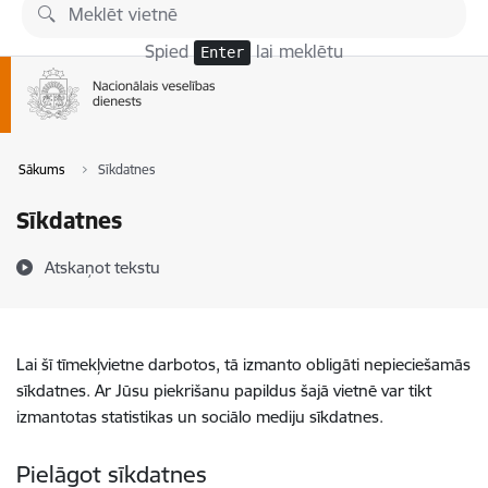
Pāriet uz lapas saturu
Spied
lai meklētu
Enter
Sākums
Sīkdatnes
Sīkdatnes
Atskaņot tekstu
Lai šī tīmekļvietne darbotos, tā izmanto obligāti nepieciešamās
sīkdatnes. Ar Jūsu piekrišanu papildus šajā vietnē var tikt
izmantotas statistikas un sociālo mediju sīkdatnes.
Pielāgot sīkdatnes