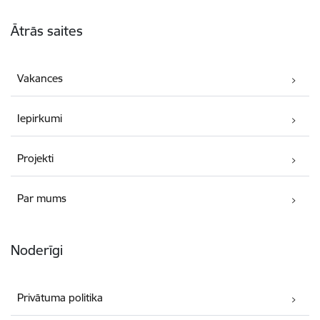
Kājene
Ātrās saites
Vakances
Iepirkumi
Projekti
Par mums
Noderīgi
Privātuma politika