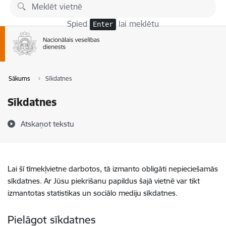
Pāriet uz lapas saturu
Spied
lai meklētu
Enter
Sākums
Sīkdatnes
Sīkdatnes
Atskaņot tekstu
Lai šī tīmekļvietne darbotos, tā izmanto obligāti nepieciešamās
sīkdatnes. Ar Jūsu piekrišanu papildus šajā vietnē var tikt
izmantotas statistikas un sociālo mediju sīkdatnes.
Pielāgot sīkdatnes