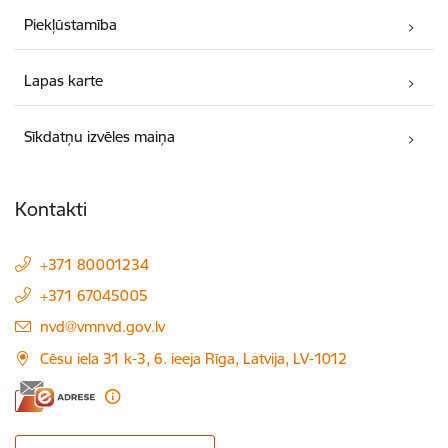
Piekļūstamība
Lapas karte
Sīkdatņu izvēles maiņa
Kontakti
+371 80001234
+371 67045005
E-pasts:
nvd@vmnvd.gov.lv
Cēsu iela 31 k-3, 6. ieeja Rīga, Latvija, LV-1012