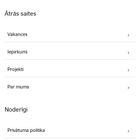
Kājene
Ātrās saites
Vakances
Iepirkumi
Projekti
Par mums
Noderīgi
Privātuma politika