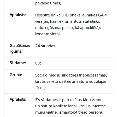
pakalpojumus)
Reģistrē unikālu ID priekš jaunākās GA 4
versijas, kas tiek izmantots statistisko
datu iegūšanai par to, kā apmeklētājs
izmanto vietni.
24 stundas
uvc
Sociālo mediju sīkdatnes (nepieciešamas,
lai Jūs varētu dalīties ar saturu sociālajos
tīklos)
Šīs sīkdatnes ir paredzētas tādu vietņu
un satura koplietošanai, kas jūs interesē
mūsu vietnē, izmantojot trešo personu