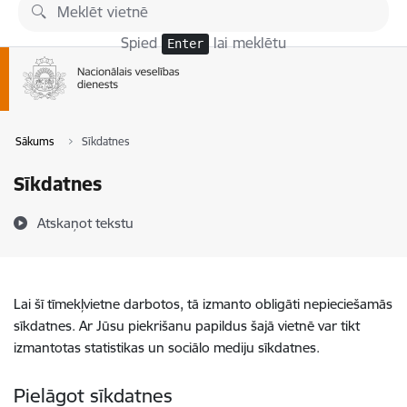
Pāriet uz lapas saturu
Spied
lai meklētu
Enter
Sākums
Sīkdatnes
Sīkdatnes
Atskaņot tekstu
Lai šī tīmekļvietne darbotos, tā izmanto obligāti nepieciešamās
sīkdatnes. Ar Jūsu piekrišanu papildus šajā vietnē var tikt
izmantotas statistikas un sociālo mediju sīkdatnes.
Pielāgot sīkdatnes