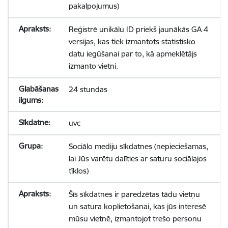
pakalpojumus)
Reģistrē unikālu ID priekš jaunākās GA 4
versijas, kas tiek izmantots statistisko
datu iegūšanai par to, kā apmeklētājs
izmanto vietni.
24 stundas
uvc
Sociālo mediju sīkdatnes (nepieciešamas,
lai Jūs varētu dalīties ar saturu sociālajos
tīklos)
Šīs sīkdatnes ir paredzētas tādu vietņu
un satura koplietošanai, kas jūs interesē
mūsu vietnē, izmantojot trešo personu