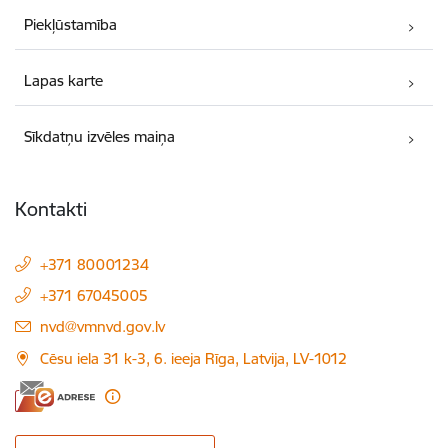
Piekļūstamība
Lapas karte
Sīkdatņu izvēles maiņa
Kontakti
+371 80001234
+371 67045005
E-pasts:
nvd@vmnvd.gov.lv
Cēsu iela 31 k-3, 6. ieeja Rīga, Latvija, LV-1012