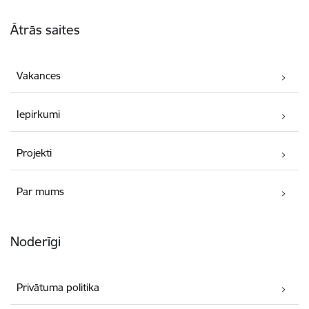
Kājene
Ātrās saites
Vakances
Iepirkumi
Projekti
Par mums
Noderīgi
Privātuma politika