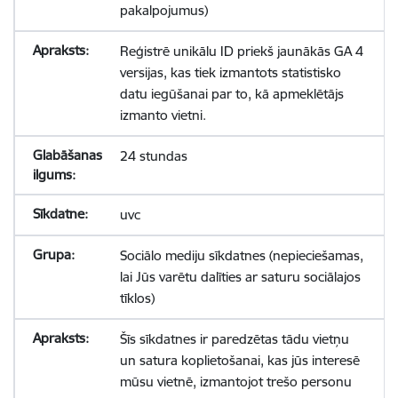
pakalpojumus)
Reģistrē unikālu ID priekš jaunākās GA 4
versijas, kas tiek izmantots statistisko
datu iegūšanai par to, kā apmeklētājs
izmanto vietni.
24 stundas
uvc
Sociālo mediju sīkdatnes (nepieciešamas,
lai Jūs varētu dalīties ar saturu sociālajos
tīklos)
Šīs sīkdatnes ir paredzētas tādu vietņu
un satura koplietošanai, kas jūs interesē
mūsu vietnē, izmantojot trešo personu