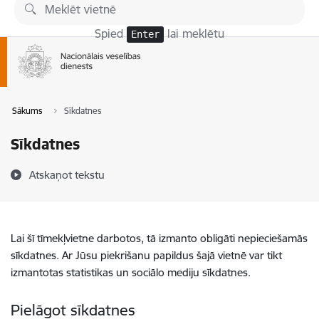
Pāriet uz lapas saturu
Spied
lai meklētu
Enter
Sākums
Sīkdatnes
Sīkdatnes
Atskaņot tekstu
Lai šī tīmekļvietne darbotos, tā izmanto obligāti nepieciešamās
sīkdatnes. Ar Jūsu piekrišanu papildus šajā vietnē var tikt
izmantotas statistikas un sociālo mediju sīkdatnes.
Pielāgot sīkdatnes