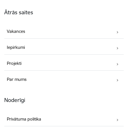
Kājene
Ātrās saites
Vakances
Iepirkumi
Projekti
Par mums
Noderīgi
Privātuma politika