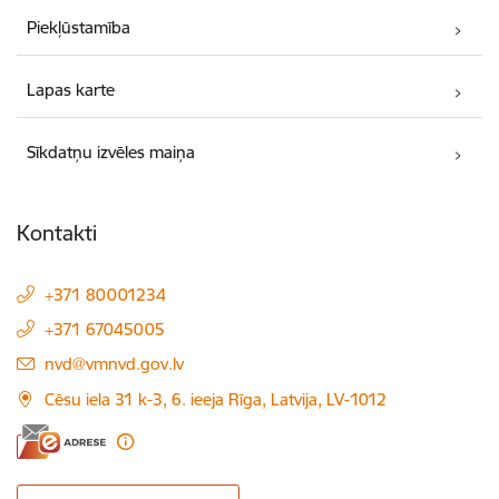
Piekļūstamība
Lapas karte
Sīkdatņu izvēles maiņa
Kontakti
+371 80001234
+371 67045005
E-pasts:
nvd@vmnvd.gov.lv
Cēsu iela 31 k-3, 6. ieeja Rīga, Latvija, LV-1012