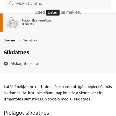
Pāriet uz lapas saturu
Spied
lai meklētu
Enter
Sākums
Sīkdatnes
Sīkdatnes
Atskaņot tekstu
Lai šī tīmekļvietne darbotos, tā izmanto obligāti nepieciešamās
sīkdatnes. Ar Jūsu piekrišanu papildus šajā vietnē var tikt
izmantotas statistikas un sociālo mediju sīkdatnes.
Pielāgot sīkdatnes