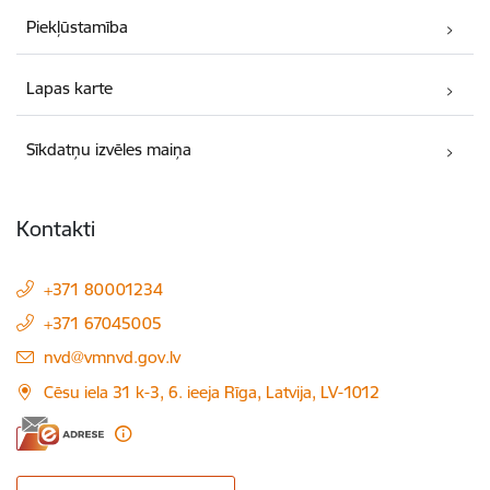
Piekļūstamība
Lapas karte
Sīkdatņu izvēles maiņa
Kontakti
+371 80001234
+371 67045005
E-pasts:
nvd@vmnvd.gov.lv
Cēsu iela 31 k-3, 6. ieeja Rīga, Latvija, LV-1012