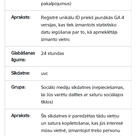
pakalpojumus)
Reģistrē unikālu ID priekš jaunākās GA 4
versijas, kas tiek izmantots statistisko
datu iegūšanai par to, kā apmeklētājs
izmanto vietni.
24 stundas
uvc
Sociālo mediju sīkdatnes (nepieciešamas,
lai Jūs varētu dalīties ar saturu sociālajos
tīklos)
Šīs sīkdatnes ir paredzētas tādu vietņu
un satura koplietošanai, kas jūs interesē
mūsu vietnē, izmantojot trešo personu