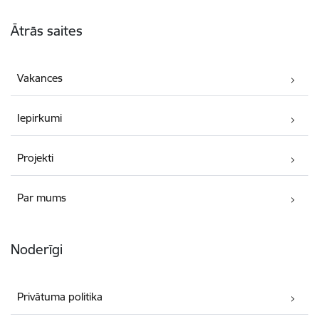
Kājene
Ātrās saites
Vakances
Iepirkumi
Projekti
Par mums
Noderīgi
Privātuma politika