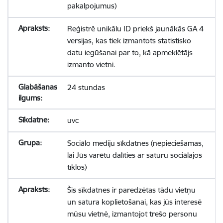
pakalpojumus)
Reģistrē unikālu ID priekš jaunākās GA 4
versijas, kas tiek izmantots statistisko
datu iegūšanai par to, kā apmeklētājs
izmanto vietni.
24 stundas
uvc
Sociālo mediju sīkdatnes (nepieciešamas,
lai Jūs varētu dalīties ar saturu sociālajos
tīklos)
Šīs sīkdatnes ir paredzētas tādu vietņu
un satura koplietošanai, kas jūs interesē
mūsu vietnē, izmantojot trešo personu