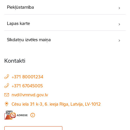
Piekļūstamība
Lapas karte
Sīkdatņu izvēles maiņa
Kontakti
+371 80001234
+371 67045005
E-pasts:
nvd@vmnvd.gov.lv
Cēsu iela 31 k-3, 6. ieeja Rīga, Latvija, LV-1012