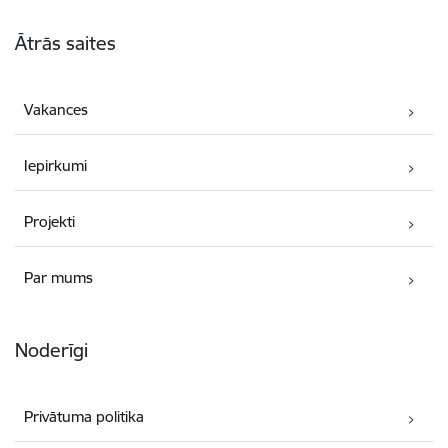
Kājene
Ātrās saites
Vakances
Iepirkumi
Projekti
Par mums
Noderīgi
Privātuma politika