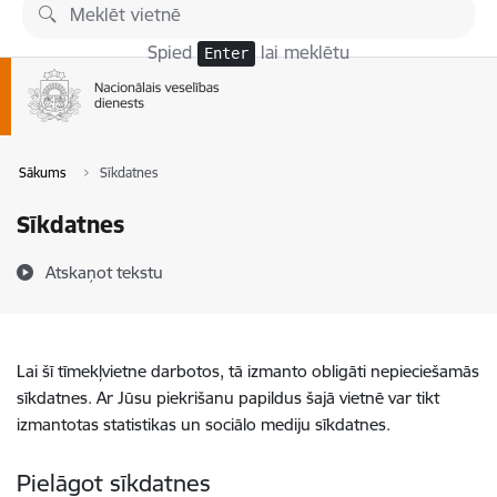
Pāriet uz lapas saturu
Spied
lai meklētu
Enter
Sākums
Sīkdatnes
Sīkdatnes
Atskaņot tekstu
Lai šī tīmekļvietne darbotos, tā izmanto obligāti nepieciešamās
sīkdatnes. Ar Jūsu piekrišanu papildus šajā vietnē var tikt
izmantotas statistikas un sociālo mediju sīkdatnes.
Pielāgot sīkdatnes