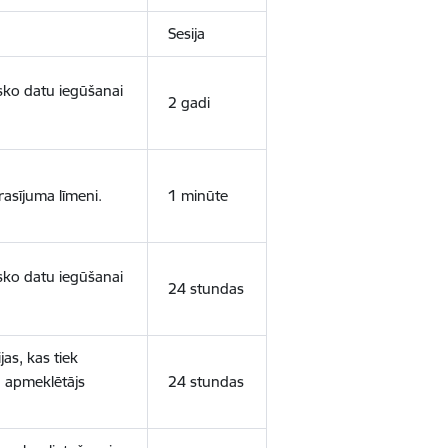
Sesija
isko datu iegūšanai
2 gadi
rasījuma līmeni.
1 minūte
isko datu iegūšanai
24 stundas
as, kas tiek
ā apmeklētājs
24 stundas