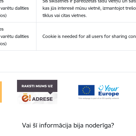
es
Šīs sīkdatnes ir paredzētas tādu vietņu un sat
varētu dalīties
kas jūs interesē mūsu vietnē, izmantojot treš
los)
tīklus vai citas vietnes.
es
varētu dalīties
Cookie is needed for all users for sharing con
los)
Vai šī informācija bija noderīga?