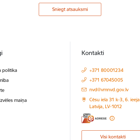
Sniegt atsauksmi
i
Kontakti
 politika
+371 80001234
+371 67045005
mība
E-pasts:
nvd@vmnvd.gov.lv
te
Cēsu iela 31 k-3, 6. ieeja
izvēles maiņa
Latvija, LV-1012
Visi kontakti