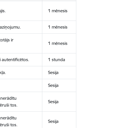
jis.
1 mēnesis
 paziņojumu.
1 mēnesis
otājs ir
1 mēnesis
 autentificētos.
1 stunda
kļa.
Sesija
Sesija
 nerādītu
Sesija
ēruši tos.
 nerādītu
Sesija
ēruši tos.