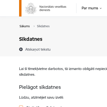
Pāriet uz lapas saturu
Par mums
Sākums
Sīkdatnes
Sīkdatnes
Atskaņot tekstu
Lai šī tīmekļvietne darbotos, tā izmanto obligāti nepiec
sīkdatnes.
Pielāgot sīkdatnes
Lūdzu, atzīmējiet savu izvēli: