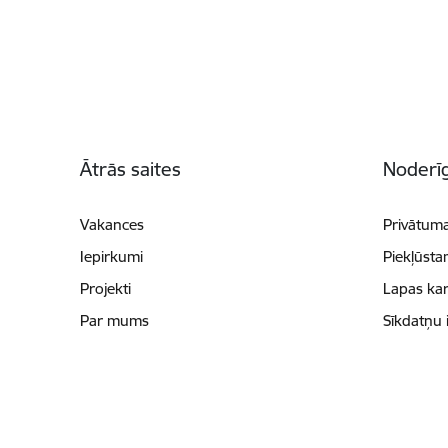
Kājene
Ātrās saites
Noderīg
Vakances
Privātuma
Iepirkumi
Piekļūsta
Projekti
Lapas kar
Par mums
Sīkdatņu 