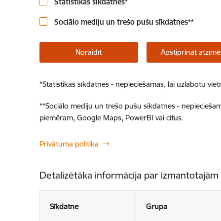
Statistikas sīkdatnes
*
Sociālo mediju un trešo pušu sīkdatnes
**
Noraidīt
Apstiprināt atzīmē
*
Statistikas sīkdatnes - nepieciešamas, lai uzlabotu v
**
Sociālo mediju un trešo pušu sīkdatnes - nepieciešamas
piemēram, Google Maps, PowerBI vai citus.
Privātuma politika
Detalizētāka informācija par izmantotajām
Sīkdatne
Grupa