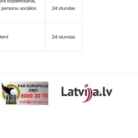
ura koplietošanai,
o personu sociālos
24 stundas
tent
24 stundas