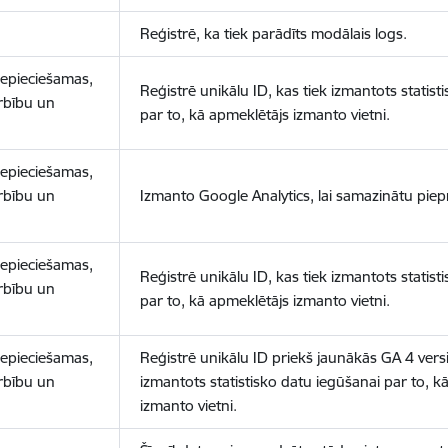
Reģistrē, ka tiek parādīts modālais logs.
nepieciešamas,
Reģistrē unikālu ID, kas tiek izmantots statist
arbību un
par to, kā apmeklētājs izmanto vietni.
nepieciešamas,
arbību un
Izmanto Google Analytics, lai samazinātu piep
nepieciešamas,
Reģistrē unikālu ID, kas tiek izmantots statist
arbību un
par to, kā apmeklētājs izmanto vietni.
nepieciešamas,
Reģistrē unikālu ID priekš jaunākās GA 4 versij
arbību un
izmantots statistisko datu iegūšanai par to, k
izmanto vietni.