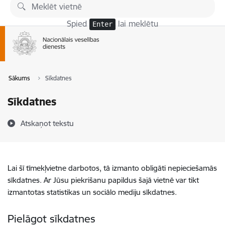
Pāriet uz lapas saturu
Spied
lai meklētu
Enter
Sākums
Sīkdatnes
Sīkdatnes
Atskaņot tekstu
Lai šī tīmekļvietne darbotos, tā izmanto obligāti nepieciešamās
sīkdatnes. Ar Jūsu piekrišanu papildus šajā vietnē var tikt
izmantotas statistikas un sociālo mediju sīkdatnes.
Pielāgot sīkdatnes