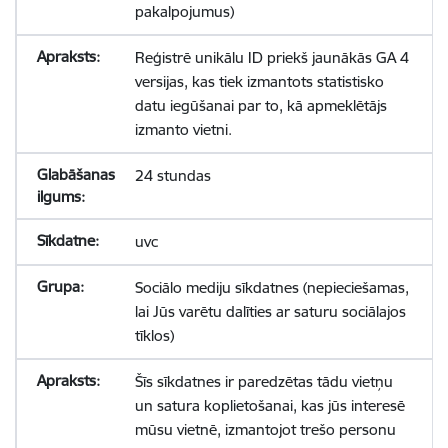
pakalpojumus)
Reģistrē unikālu ID priekš jaunākās GA 4
versijas, kas tiek izmantots statistisko
datu iegūšanai par to, kā apmeklētājs
izmanto vietni.
24 stundas
uvc
Sociālo mediju sīkdatnes (nepieciešamas,
lai Jūs varētu dalīties ar saturu sociālajos
tīklos)
Šīs sīkdatnes ir paredzētas tādu vietņu
un satura koplietošanai, kas jūs interesē
mūsu vietnē, izmantojot trešo personu