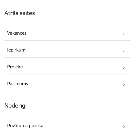
Kājene
Ātrās saites
Vakances
Iepirkumi
Projekti
Par mums
Noderīgi
Privātuma politika