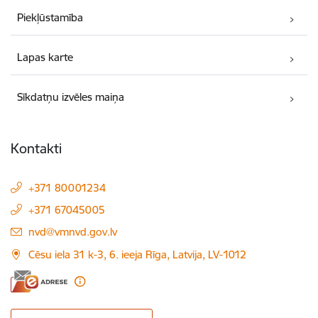
Piekļūstamība
Lapas karte
Sīkdatņu izvēles maiņa
Kontakti
+371 80001234
+371 67045005
E-pasts:
nvd@vmnvd.gov.lv
Cēsu iela 31 k-3, 6. ieeja Rīga, Latvija, LV-1012