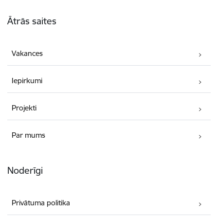
Kājene
Ātrās saites
Vakances
Iepirkumi
Projekti
Par mums
Noderīgi
Privātuma politika