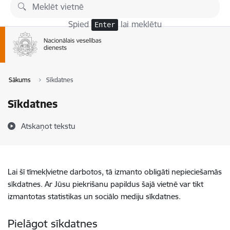
Pāriet uz lapas saturu
Spied
lai meklētu
Enter
Sākums
Sīkdatnes
Sīkdatnes
Atskaņot tekstu
Lai šī tīmekļvietne darbotos, tā izmanto obligāti nepieciešamās
sīkdatnes. Ar Jūsu piekrišanu papildus šajā vietnē var tikt
izmantotas statistikas un sociālo mediju sīkdatnes.
Pielāgot sīkdatnes