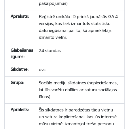
pakalpojumus)
Reģistrē unikālu ID priekš jaunākās GA 4
versijas, kas tiek izmantots statistisko
datu iegūšanai par to, kā apmeklētājs
izmanto vietni.
24 stundas
uvc
Sociālo mediju sīkdatnes (nepieciešamas,
lai Jūs varētu dalīties ar saturu sociālajos
tīklos)
Šīs sīkdatnes ir paredzētas tādu vietņu
un satura koplietošanai, kas jūs interesē
mūsu vietnē, izmantojot trešo personu