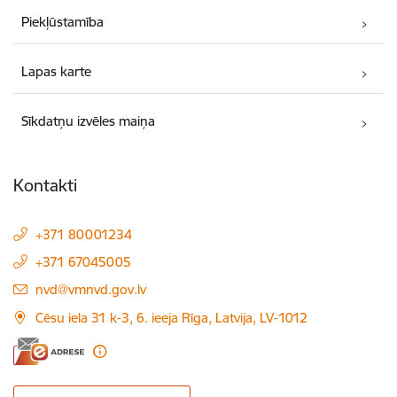
Piekļūstamība
Lapas karte
Sīkdatņu izvēles maiņa
Kontakti
+371 80001234
+371 67045005
E-pasts:
nvd@vmnvd.gov.lv
Cēsu iela 31 k-3, 6. ieeja Rīga, Latvija, LV-1012