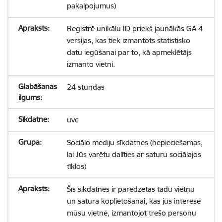
pakalpojumus)
Reģistrē unikālu ID priekš jaunākās GA 4
versijas, kas tiek izmantots statistisko
datu iegūšanai par to, kā apmeklētājs
izmanto vietni.
24 stundas
uvc
Sociālo mediju sīkdatnes (nepieciešamas,
lai Jūs varētu dalīties ar saturu sociālajos
tīklos)
Šīs sīkdatnes ir paredzētas tādu vietņu
un satura koplietošanai, kas jūs interesē
mūsu vietnē, izmantojot trešo personu