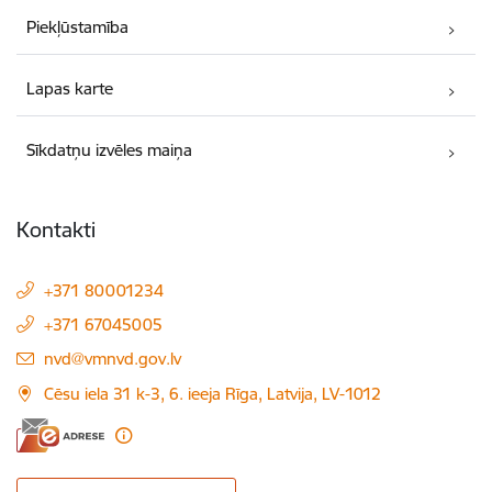
Piekļūstamība
Lapas karte
Sīkdatņu izvēles maiņa
Kontakti
+371 80001234
+371 67045005
E-pasts:
nvd@vmnvd.gov.lv
Cēsu iela 31 k-3, 6. ieeja Rīga, Latvija, LV-1012