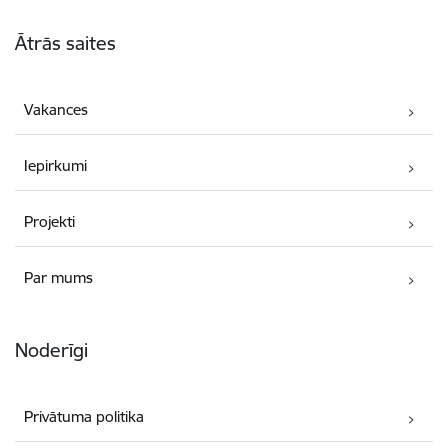
Kājene
Ātrās saites
Vakances
Iepirkumi
Projekti
Par mums
Noderīgi
Privātuma politika