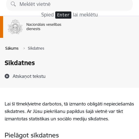
Pāriet uz lapas saturu
Spied
lai meklētu
Enter
Sākums
Sīkdatnes
Sīkdatnes
Atskaņot tekstu
Lai šī tīmekļvietne darbotos, tā izmanto obligāti nepieciešamās
sīkdatnes. Ar Jūsu piekrišanu papildus šajā vietnē var tikt
izmantotas statistikas un sociālo mediju sīkdatnes.
Pielāgot sīkdatnes