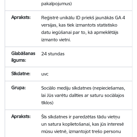
pakalpojumus)
Reģistrē unikālu ID priekš jaunākās GA 4
versijas, kas tiek izmantots statistisko
datu iegūšanai par to, kā apmeklētājs
izmanto vietni.
24 stundas
uvc
Sociālo mediju sīkdatnes (nepieciešamas,
lai Jūs varētu dalīties ar saturu sociālajos
tīklos)
Šīs sīkdatnes ir paredzētas tādu vietņu
un satura koplietošanai, kas jūs interesē
mūsu vietnē, izmantojot trešo personu