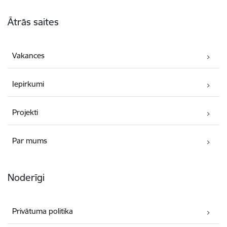
Kājene
Ātrās saites
Vakances
Iepirkumi
Projekti
Par mums
Noderīgi
Privātuma politika