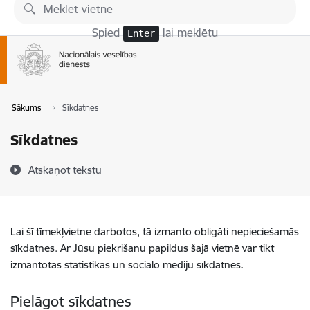
Pāriet uz lapas saturu
Spied
lai meklētu
Enter
Sākums
Sīkdatnes
Sīkdatnes
Atskaņot tekstu
Lai šī tīmekļvietne darbotos, tā izmanto obligāti nepieciešamās
sīkdatnes. Ar Jūsu piekrišanu papildus šajā vietnē var tikt
izmantotas statistikas un sociālo mediju sīkdatnes.
Pielāgot sīkdatnes