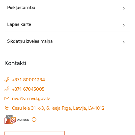
Piekļūstamība
Lapas karte
Sīkdatņu izvēles maiņa
Kontakti
+371 80001234
+371 67045005
E-pasts:
nvd@vmnvd.gov.lv
Cēsu iela 31 k-3, 6. ieeja Rīga, Latvija, LV-1012