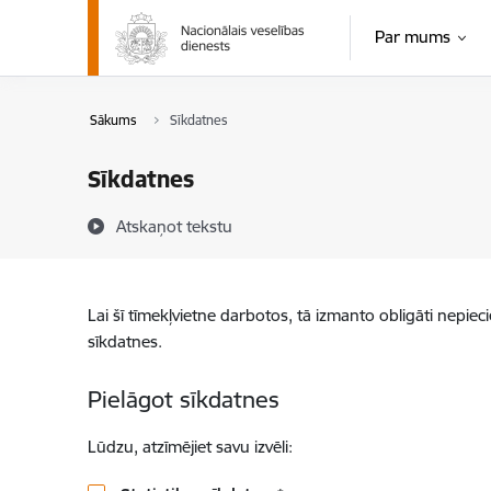
Pāriet uz lapas saturu
Par mums
Sākums
Sīkdatnes
Sīkdatnes
Atskaņot tekstu
Lai šī tīmekļvietne darbotos, tā izmanto obligāti nepiec
sīkdatnes.
Pielāgot sīkdatnes
Lūdzu, atzīmējiet savu izvēli: