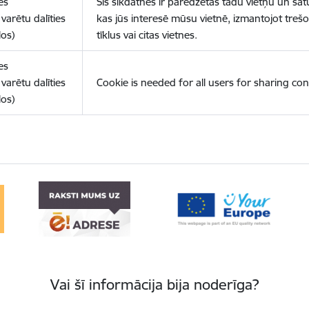
es
Šīs sīkdatnes ir paredzētas tādu vietņu un sat
varētu dalīties
kas jūs interesē mūsu vietnē, izmantojot treš
los)
tīklus vai citas vietnes.
es
varētu dalīties
Cookie is needed for all users for sharing con
los)
Vai šī informācija bija noderīga?