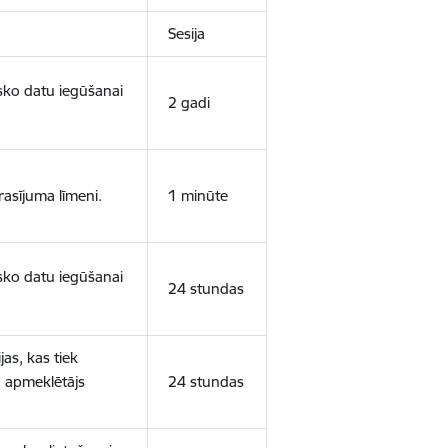
Sesija
isko datu iegūšanai
2 gadi
rasījuma līmeni.
1 minūte
isko datu iegūšanai
24 stundas
as, kas tiek
ā apmeklētājs
24 stundas