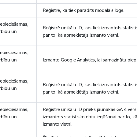
Reģistrē, ka tiek parādīts modālais logs.
nepieciešamas,
Reģistrē unikālu ID, kas tiek izmantots statist
arbību un
par to, kā apmeklētājs izmanto vietni.
nepieciešamas,
arbību un
Izmanto Google Analytics, lai samazinātu piep
nepieciešamas,
Reģistrē unikālu ID, kas tiek izmantots statist
arbību un
par to, kā apmeklētājs izmanto vietni.
nepieciešamas,
Reģistrē unikālu ID priekš jaunākās GA 4 versij
arbību un
izmantots statistisko datu iegūšanai par to, k
izmanto vietni.