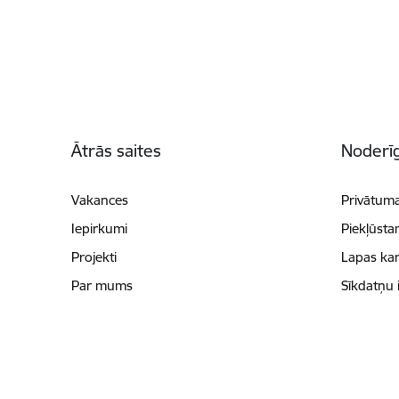
Kājene
Ātrās saites
Noderīg
Vakances
Privātuma
Iepirkumi
Piekļūsta
Projekti
Lapas kar
Par mums
Sīkdatņu 