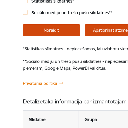
Statistikas sīkdatnes
*
Sociālo mediju un trešo pušu sīkdatnes
**
Noraidīt
Apstiprināt atzīmē
*
Statistikas sīkdatnes - nepieciešamas, lai uzlabotu v
**
Sociālo mediju un trešo pušu sīkdatnes - nepieciešamas
piemēram, Google Maps, PowerBI vai citus.
Privātuma politika
Detalizētāka informācija par izmantotajām
Sīkdatne
Grupa