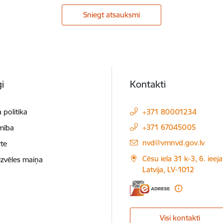
Sniegt atsauksmi
i
Kontakti
 politika
+371 80001234
+371 67045005
mība
E-pasts:
nvd@vmnvd.gov.lv
te
Cēsu iela 31 k-3, 6. ieeja
izvēles maiņa
Latvija, LV-1012
Visi kontakti