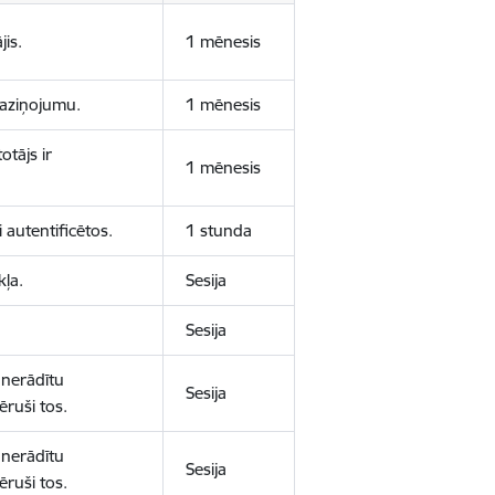
jis.
1 mēnesis
 paziņojumu.
1 mēnesis
otājs ir
1 mēnesis
 autentificētos.
1 stunda
kļa.
Sesija
Sesija
 nerādītu
Sesija
ēruši tos.
 nerādītu
Sesija
ēruši tos.