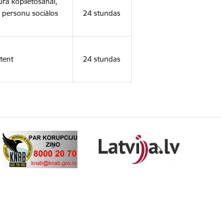
ura koplietošanai,
o personu sociālos
24 stundas
tent
24 stundas