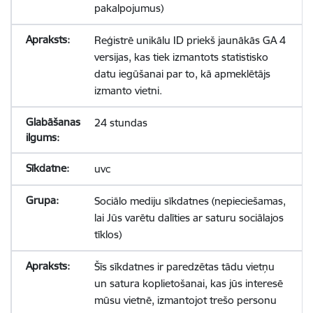
pakalpojumus)
Reģistrē unikālu ID priekš jaunākās GA 4
versijas, kas tiek izmantots statistisko
datu iegūšanai par to, kā apmeklētājs
izmanto vietni.
24 stundas
uvc
Sociālo mediju sīkdatnes (nepieciešamas,
lai Jūs varētu dalīties ar saturu sociālajos
tīklos)
Šīs sīkdatnes ir paredzētas tādu vietņu
un satura koplietošanai, kas jūs interesē
mūsu vietnē, izmantojot trešo personu