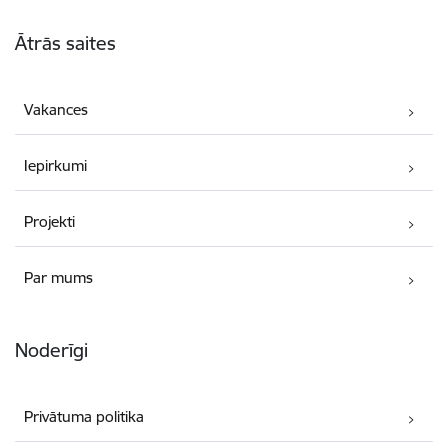
Kājene
Ātrās saites
Vakances
Iepirkumi
Projekti
Par mums
Noderīgi
Privātuma politika