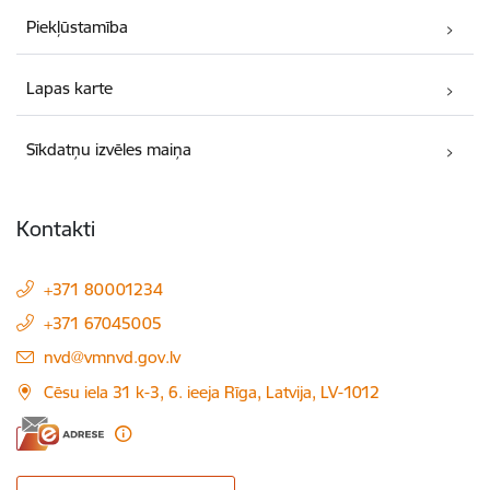
Piekļūstamība
Lapas karte
Sīkdatņu izvēles maiņa
Kontakti
+371 80001234
+371 67045005
E-pasts:
nvd@vmnvd.gov.lv
Cēsu iela 31 k-3, 6. ieeja Rīga, Latvija, LV-1012