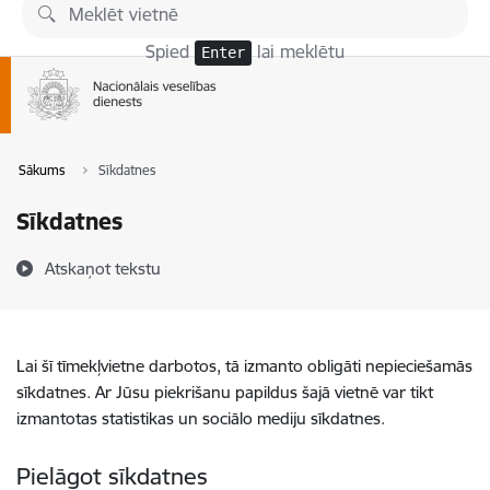
Pāriet uz lapas saturu
Spied
lai meklētu
Enter
Sākums
Sīkdatnes
Sīkdatnes
Atskaņot tekstu
Lai šī tīmekļvietne darbotos, tā izmanto obligāti nepieciešamās
sīkdatnes. Ar Jūsu piekrišanu papildus šajā vietnē var tikt
izmantotas statistikas un sociālo mediju sīkdatnes.
Pielāgot sīkdatnes