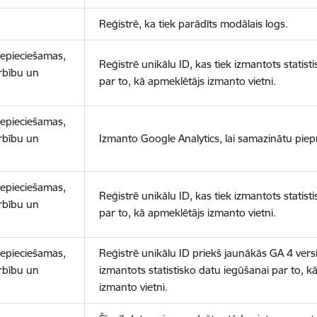
Reģistrē, ka tiek parādīts modālais logs.
nepieciešamas,
Reģistrē unikālu ID, kas tiek izmantots statist
arbību un
par to, kā apmeklētājs izmanto vietni.
nepieciešamas,
arbību un
Izmanto Google Analytics, lai samazinātu piep
nepieciešamas,
Reģistrē unikālu ID, kas tiek izmantots statist
arbību un
par to, kā apmeklētājs izmanto vietni.
nepieciešamas,
Reģistrē unikālu ID priekš jaunākās GA 4 versij
arbību un
izmantots statistisko datu iegūšanai par to, k
izmanto vietni.