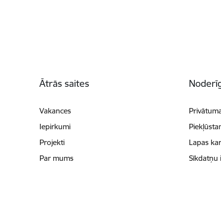
Kājene
Ātrās saites
Noderīg
Vakances
Privātuma
Iepirkumi
Piekļūsta
Projekti
Lapas kar
Par mums
Sīkdatņu 