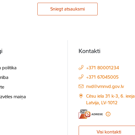
Sniegt atsauksmi
i
Kontakti
 politika
+371 80001234
+371 67045005
mība
E-pasts:
nvd@vmnvd.gov.lv
te
Cēsu iela 31 k-3, 6. ieeja
izvēles maiņa
Latvija, LV-1012
Visi kontakti