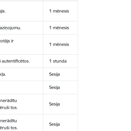
jis.
1 mēnesis
 paziņojumu.
1 mēnesis
otājs ir
1 mēnesis
 autentificētos.
1 stunda
kļa.
Sesija
Sesija
 nerādītu
Sesija
ēruši tos.
 nerādītu
Sesija
ēruši tos.