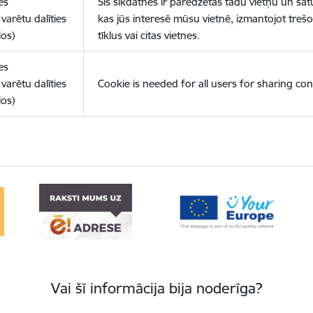
es
Šīs sīkdatnes ir paredzētas tādu vietņu un sat
varētu dalīties
kas jūs interesē mūsu vietnē, izmantojot treš
los)
tīklus vai citas vietnes.
es
varētu dalīties
Cookie is needed for all users for sharing con
los)
Vai šī informācija bija noderīga?