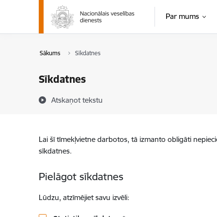
Pāriet uz lapas saturu
Par mums
Sākums
Sīkdatnes
Sīkdatnes
Atskaņot tekstu
Lai šī tīmekļvietne darbotos, tā izmanto obligāti nepiec
sīkdatnes.
Pielāgot sīkdatnes
Lūdzu, atzīmējiet savu izvēli: