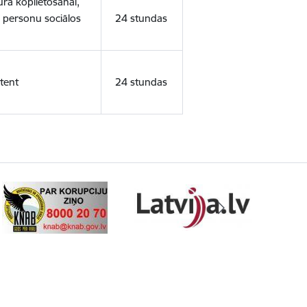
ura koplietošanai,
o personu sociālos
24 stundas
tent
24 stundas