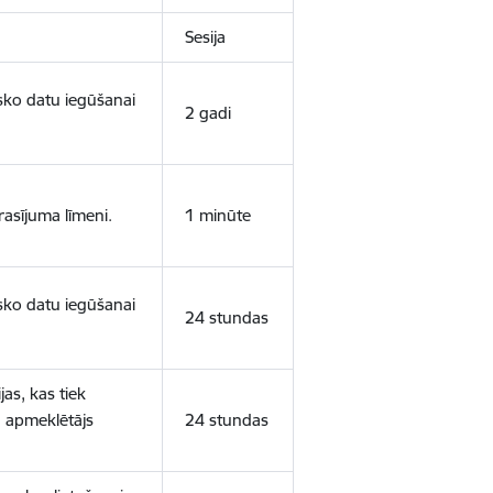
Sesija
isko datu iegūšanai
2 gadi
rasījuma līmeni.
1 minūte
isko datu iegūšanai
24 stundas
as, kas tiek
ā apmeklētājs
24 stundas