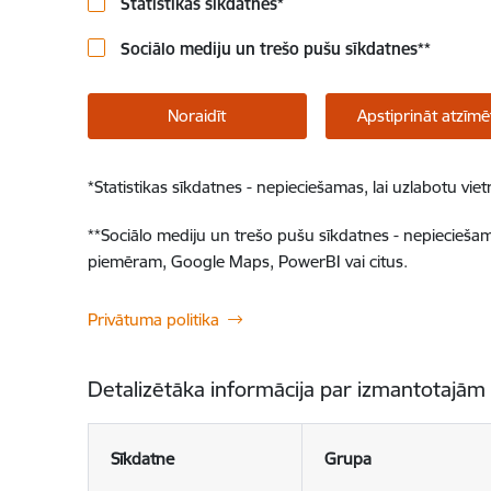
Statistikas sīkdatnes
*
Sociālo mediju un trešo pušu sīkdatnes
**
Noraidīt
Apstiprināt atzīmē
*
Statistikas sīkdatnes - nepieciešamas, lai uzlabotu v
**
Sociālo mediju un trešo pušu sīkdatnes - nepieciešamas
piemēram, Google Maps, PowerBI vai citus.
Privātuma politika
Detalizētāka informācija par izmantotajām
Sīkdatne
Grupa