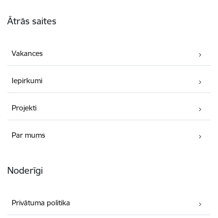
Kājene
Ātrās saites
Vakances
Iepirkumi
Projekti
Par mums
Noderīgi
Privātuma politika