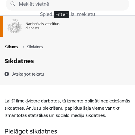
Pāriet uz lapas saturu
Spied
lai meklētu
Enter
Sākums
Sīkdatnes
Sīkdatnes
Atskaņot tekstu
Lai šī tīmekļvietne darbotos, tā izmanto obligāti nepieciešamās
sīkdatnes. Ar Jūsu piekrišanu papildus šajā vietnē var tikt
izmantotas statistikas un sociālo mediju sīkdatnes.
Pielāgot sīkdatnes