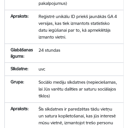
pakalpojumus)
Reģistrē unikālu ID priekš jaunākās GA 4
versijas, kas tiek izmantots statistisko
datu iegūšanai par to, kā apmeklētājs
izmanto vietni.
24 stundas
uvc
Sociālo mediju sīkdatnes (nepieciešamas,
lai Jūs varētu dalīties ar saturu sociālajos
tīklos)
Šīs sīkdatnes ir paredzētas tādu vietņu
un satura koplietošanai, kas jūs interesē
mūsu vietnē, izmantojot trešo personu