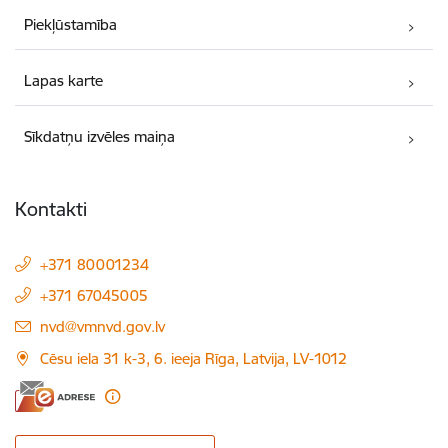
Piekļūstamība
Lapas karte
Sīkdatņu izvēles maiņa
Kontakti
+371 80001234
+371 67045005
E-pasts:
nvd@vmnvd.gov.lv
Cēsu iela 31 k-3, 6. ieeja Rīga, Latvija, LV-1012