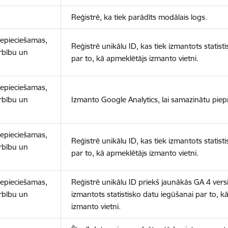
Reģistrē, ka tiek parādīts modālais logs.
nepieciešamas,
Reģistrē unikālu ID, kas tiek izmantots statist
arbību un
par to, kā apmeklētājs izmanto vietni.
nepieciešamas,
arbību un
Izmanto Google Analytics, lai samazinātu piep
nepieciešamas,
Reģistrē unikālu ID, kas tiek izmantots statist
arbību un
par to, kā apmeklētājs izmanto vietni.
nepieciešamas,
Reģistrē unikālu ID priekš jaunākās GA 4 versij
arbību un
izmantots statistisko datu iegūšanai par to, k
izmanto vietni.