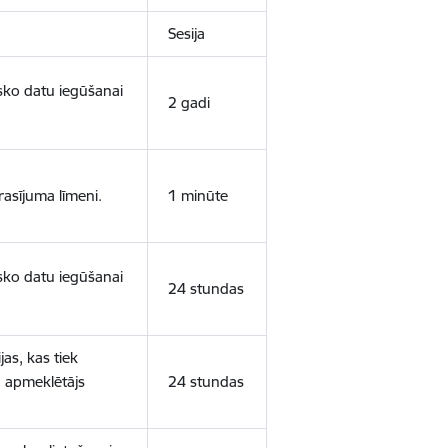
Sesija
isko datu iegūšanai
2 gadi
rasījuma līmeni.
1 minūte
isko datu iegūšanai
24 stundas
as, kas tiek
ā apmeklētājs
24 stundas