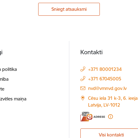
Sniegt atsauksmi
i
Kontakti
 politika
+371 80001234
+371 67045005
mība
E-pasts:
nvd@vmnvd.gov.lv
te
Cēsu iela 31 k-3, 6. ieeja
izvēles maiņa
Latvija, LV-1012
Visi kontakti