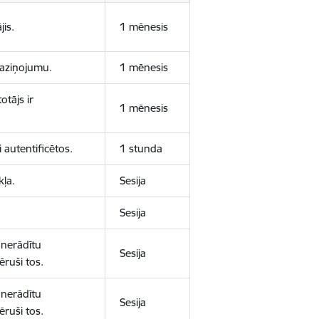
jis.
1 mēnesis
 paziņojumu.
1 mēnesis
otājs ir
1 mēnesis
 autentificētos.
1 stunda
kļa.
Sesija
Sesija
 nerādītu
Sesija
ēruši tos.
 nerādītu
Sesija
ēruši tos.