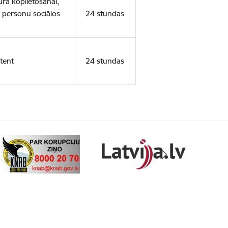
ura koplietošanai,
o personu sociālos
24 stundas
tent
24 stundas