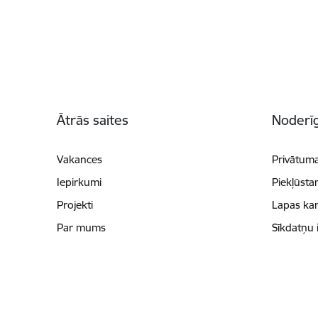
Kājene
Ātrās saites
Noderīg
Vakances
Privātuma
Iepirkumi
Piekļūsta
Projekti
Lapas kar
Par mums
Sīkdatņu 