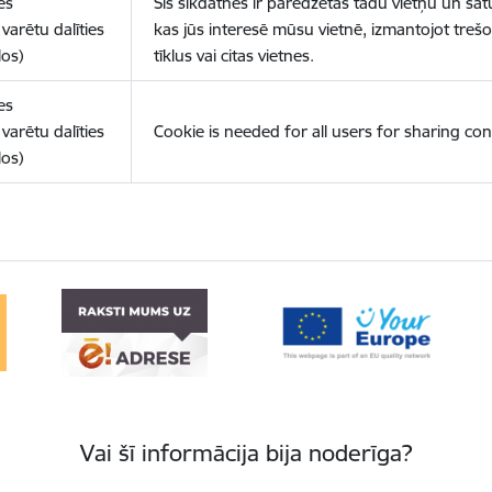
es
Šīs sīkdatnes ir paredzētas tādu vietņu un sat
varētu dalīties
kas jūs interesē mūsu vietnē, izmantojot treš
los)
tīklus vai citas vietnes.
es
varētu dalīties
Cookie is needed for all users for sharing con
los)
Vai šī informācija bija noderīga?