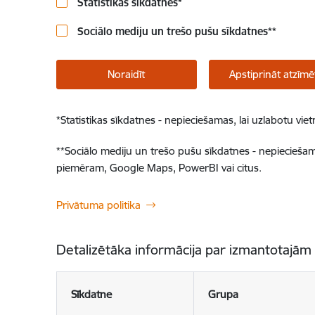
Statistikas sīkdatnes
*
Sociālo mediju un trešo pušu sīkdatnes
**
Noraidīt
Apstiprināt atzīmē
*
Statistikas sīkdatnes - nepieciešamas, lai uzlabotu v
**
Sociālo mediju un trešo pušu sīkdatnes - nepieciešamas
piemēram, Google Maps, PowerBI vai citus.
Privātuma politika
Detalizētāka informācija par izmantotajām
Sīkdatne
Grupa