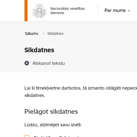
Pāriet uz lapas saturu
Par mums
Sākums
Sīkdatnes
Sīkdatnes
Atskaņot tekstu
Lai šī tīmekļvietne darbotos, tā izmanto obligāti nepiec
sīkdatnes.
Pielāgot sīkdatnes
Lūdzu, atzīmējiet savu izvēli: