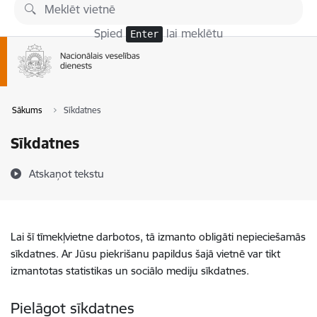
Pāriet uz lapas saturu
Spied
lai meklētu
Enter
Sākums
Sīkdatnes
Sīkdatnes
Atskaņot tekstu
Lai šī tīmekļvietne darbotos, tā izmanto obligāti nepieciešamās
sīkdatnes. Ar Jūsu piekrišanu papildus šajā vietnē var tikt
izmantotas statistikas un sociālo mediju sīkdatnes.
Pielāgot sīkdatnes