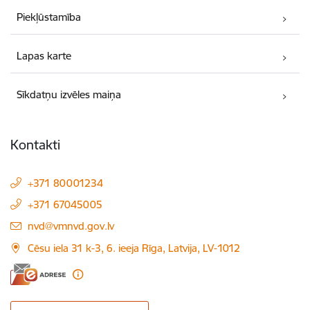
Piekļūstamība
Lapas karte
Sīkdatņu izvēles maiņa
Kontakti
+371 80001234
+371 67045005
E-pasts:
nvd@vmnvd.gov.lv
Cēsu iela 31 k-3, 6. ieeja Rīga, Latvija, LV-1012