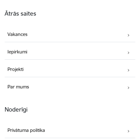
Kājene
Ātrās saites
Vakances
Iepirkumi
Projekti
Par mums
Noderīgi
Privātuma politika