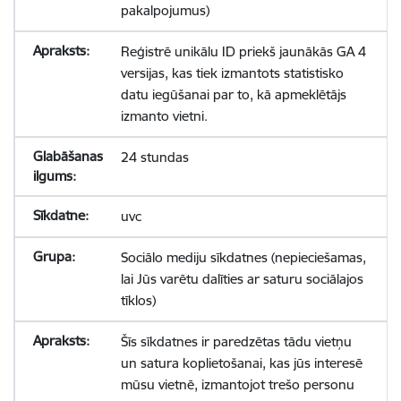
pakalpojumus)
Reģistrē unikālu ID priekš jaunākās GA 4
versijas, kas tiek izmantots statistisko
datu iegūšanai par to, kā apmeklētājs
izmanto vietni.
24 stundas
uvc
Sociālo mediju sīkdatnes (nepieciešamas,
lai Jūs varētu dalīties ar saturu sociālajos
tīklos)
Šīs sīkdatnes ir paredzētas tādu vietņu
un satura koplietošanai, kas jūs interesē
mūsu vietnē, izmantojot trešo personu