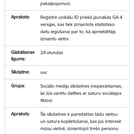
pakalpojumus)
Reģistrē unikālu ID priekš jaunākās GA 4
versijas, kas tiek izmantots statistisko
datu iegūšanai par to, kā apmeklētājs
izmanto vietni.
24 stundas
uvc
Sociālo mediju sīkdatnes (nepieciešamas,
lai Jūs varētu dalīties ar saturu sociālajos
tīklos)
Šīs sīkdatnes ir paredzētas tādu vietņu
un satura koplietošanai, kas jūs interesē
mūsu vietnē, izmantojot trešo personu