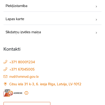
Piekļūstamība
Lapas karte
Sīkdatņu izvēles maiņa
Kontakti
+371 80001234
+371 67045005
E-pasts:
nvd@vmnvd.gov.lv
Cēsu iela 31 k-3, 6. ieeja Rīga, Latvija, LV-1012