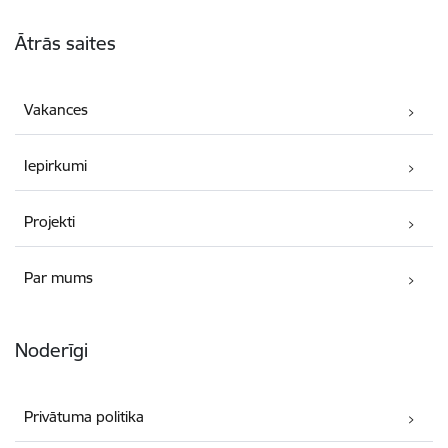
Kājene
Ātrās saites
Vakances
Iepirkumi
Projekti
Par mums
Noderīgi
Privātuma politika