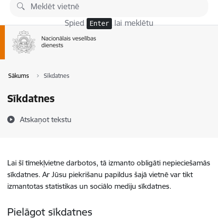
Pāriet uz lapas saturu
Spied
lai meklētu
Enter
Sākums
Sīkdatnes
Sīkdatnes
Atskaņot tekstu
Lai šī tīmekļvietne darbotos, tā izmanto obligāti nepieciešamās
sīkdatnes. Ar Jūsu piekrišanu papildus šajā vietnē var tikt
izmantotas statistikas un sociālo mediju sīkdatnes.
Pielāgot sīkdatnes