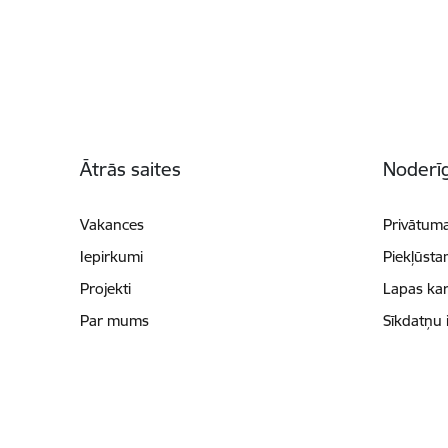
Kājene
Ātrās saites
Noderīg
Vakances
Privātuma
Iepirkumi
Piekļūsta
Projekti
Lapas kar
Par mums
Sīkdatņu 