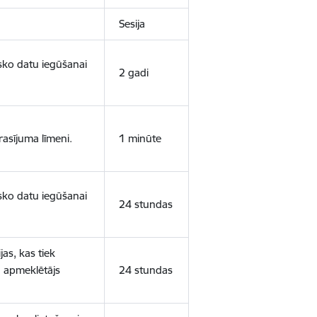
Sesija
isko datu iegūšanai
2 gadi
rasījuma līmeni.
1 minūte
isko datu iegūšanai
24 stundas
as, kas tiek
ā apmeklētājs
24 stundas