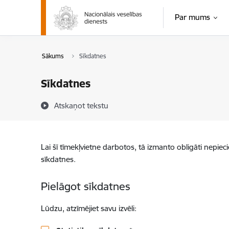
Pāriet uz lapas saturu
Par mums
Sākums
Sīkdatnes
Sīkdatnes
Atskaņot tekstu
Lai šī tīmekļvietne darbotos, tā izmanto obligāti nepiec
sīkdatnes.
Pielāgot sīkdatnes
Lūdzu, atzīmējiet savu izvēli: