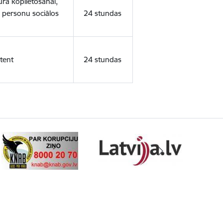
ura koplietošanai,
o personu sociālos
24 stundas
tent
24 stundas