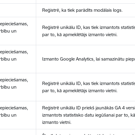
Reģistrē, ka tiek parādīts modālais logs.
nepieciešamas,
Reģistrē unikālu ID, kas tiek izmantots statist
arbību un
par to, kā apmeklētājs izmanto vietni.
nepieciešamas,
arbību un
Izmanto Google Analytics, lai samazinātu piep
nepieciešamas,
Reģistrē unikālu ID, kas tiek izmantots statist
arbību un
par to, kā apmeklētājs izmanto vietni.
nepieciešamas,
Reģistrē unikālu ID priekš jaunākās GA 4 versij
arbību un
izmantots statistisko datu iegūšanai par to, k
izmanto vietni.