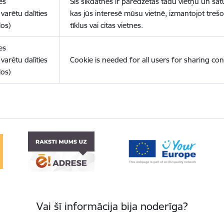
es
Šīs sīkdatnes ir paredzētas tādu vietņu un sat
varētu dalīties
kas jūs interesē mūsu vietnē, izmantojot treš
los)
tīklus vai citas vietnes.
es
varētu dalīties
Cookie is needed for all users for sharing con
los)
Vai šī informācija bija noderīga?