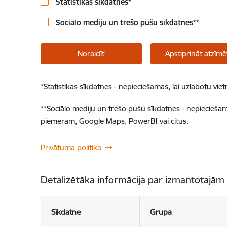
Statistikas sīkdatnes
*
Sociālo mediju un trešo pušu sīkdatnes
**
Noraidīt
Apstiprināt atzīmē
*
Statistikas sīkdatnes - nepieciešamas, lai uzlabotu v
**
Sociālo mediju un trešo pušu sīkdatnes - nepieciešamas
piemēram, Google Maps, PowerBI vai citus.
Privātuma politika
Detalizētāka informācija par izmantotajām
Sīkdatne
Grupa