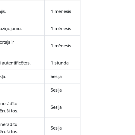
jis.
1 mēnesis
 paziņojumu.
1 mēnesis
otājs ir
1 mēnesis
 autentificētos.
1 stunda
kļa.
Sesija
Sesija
 nerādītu
Sesija
ēruši tos.
 nerādītu
Sesija
ēruši tos.