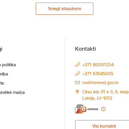
Sniegt atsauksmi
i
Kontakti
 politika
+371 80001234
+371 67045005
mība
E-pasts:
nvd@vmnvd.gov.lv
te
Cēsu iela 31 k-3, 6. ieeja
izvēles maiņa
Latvija, LV-1012
Visi kontakti