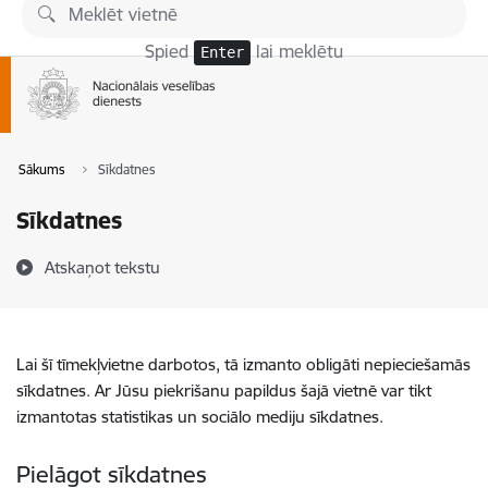
Pāriet uz lapas saturu
Spied
lai meklētu
Enter
Sākums
Sīkdatnes
Sīkdatnes
Atskaņot tekstu
Lai šī tīmekļvietne darbotos, tā izmanto obligāti nepieciešamās
sīkdatnes. Ar Jūsu piekrišanu papildus šajā vietnē var tikt
izmantotas statistikas un sociālo mediju sīkdatnes.
Pielāgot sīkdatnes