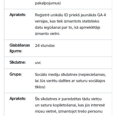
pakalpojumus)
Reģistrē unikālu ID priekš jaunākās GA 4
versijas, kas tiek izmantots statistisko
datu iegūšanai par to, kā apmeklētājs
izmanto vietni.
24 stundas
uvc
Sociālo mediju sīkdatnes (nepieciešamas,
lai Jūs varētu dalīties ar saturu sociālajos
tīklos)
Šīs sīkdatnes ir paredzētas tādu vietņu
un satura koplietošanai, kas jūs interesē
mūsu vietnē, izmantojot trešo personu