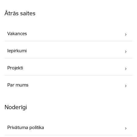
Kājene
Ātrās saites
Vakances
Iepirkumi
Projekti
Par mums
Noderīgi
Privātuma politika