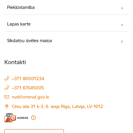
Piekļūstamība
Lapas karte
Sīkdatņu izvēles maiņa
Kontakti
+371 80001234
+371 67045005
E-pasts:
nvd@vmnvd.gov.lv
Cēsu iela 31 k-3, 6. ieeja Rīga, Latvija, LV-1012