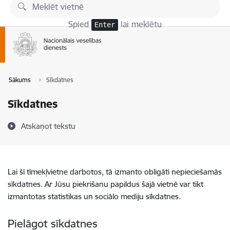
Pāriet uz lapas saturu
Spied
lai meklētu
Enter
Sākums
Sīkdatnes
Sīkdatnes
Atskaņot tekstu
Lai šī tīmekļvietne darbotos, tā izmanto obligāti nepieciešamās
sīkdatnes. Ar Jūsu piekrišanu papildus šajā vietnē var tikt
izmantotas statistikas un sociālo mediju sīkdatnes.
Pielāgot sīkdatnes