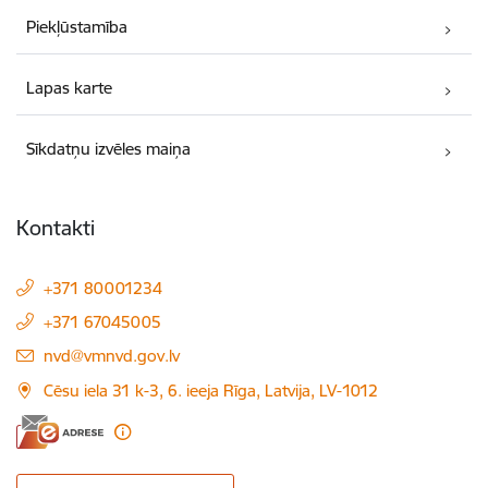
Piekļūstamība
Lapas karte
Sīkdatņu izvēles maiņa
Kontakti
+371 80001234
+371 67045005
E-pasts:
nvd@vmnvd.gov.lv
Cēsu iela 31 k-3, 6. ieeja Rīga, Latvija, LV-1012