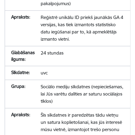
pakalpojumus)
Reģistrē unikālu ID priekš jaunākās GA 4
versijas, kas tiek izmantots statistisko
datu iegūšanai par to, kā apmeklētājs
izmanto vietni.
24 stundas
uvc
Sociālo mediju sīkdatnes (nepieciešamas,
lai Jūs varētu dalīties ar saturu sociālajos
tīklos)
Šīs sīkdatnes ir paredzētas tādu vietņu
un satura koplietošanai, kas jūs interesē
mūsu vietnē, izmantojot trešo personu