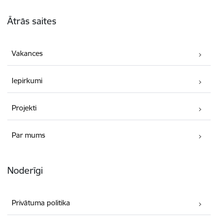
Kājene
Ātrās saites
Vakances
Iepirkumi
Projekti
Par mums
Noderīgi
Privātuma politika