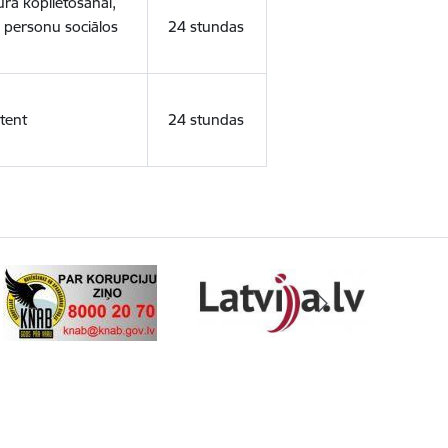
ura koplietošanai,
o personu sociālos
24 stundas
tent
24 stundas