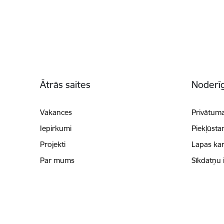
Kājene
Ātrās saites
Noderīg
Vakances
Privātuma
Iepirkumi
Piekļūsta
Projekti
Lapas kar
Par mums
Sīkdatņu 