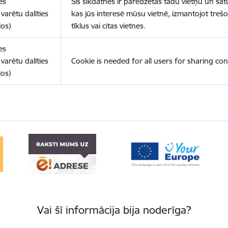
es
Šīs sīkdatnes ir paredzētas tādu vietņu un sat
varētu dalīties
kas jūs interesē mūsu vietnē, izmantojot treš
los)
tīklus vai citas vietnes.
es
varētu dalīties
Cookie is needed for all users for sharing con
los)
Vai šī informācija bija noderīga?