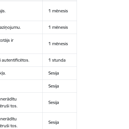
jis.
1 mēnesis
 paziņojumu.
1 mēnesis
otājs ir
1 mēnesis
 autentificētos.
1 stunda
kļa.
Sesija
Sesija
 nerādītu
Sesija
ēruši tos.
 nerādītu
Sesija
ēruši tos.