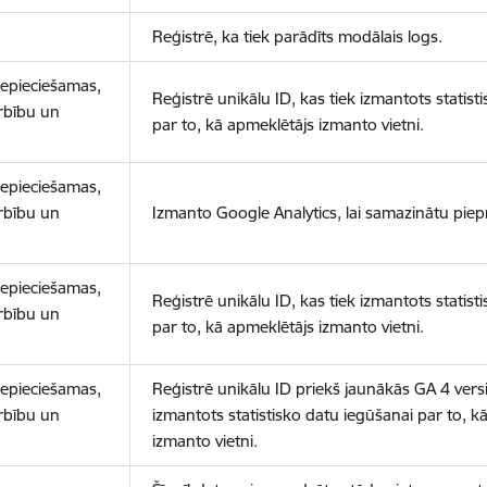
Reģistrē, ka tiek parādīts modālais logs.
nepieciešamas,
Reģistrē unikālu ID, kas tiek izmantots statist
arbību un
par to, kā apmeklētājs izmanto vietni.
nepieciešamas,
arbību un
Izmanto Google Analytics, lai samazinātu piep
nepieciešamas,
Reģistrē unikālu ID, kas tiek izmantots statist
arbību un
par to, kā apmeklētājs izmanto vietni.
nepieciešamas,
Reģistrē unikālu ID priekš jaunākās GA 4 versij
arbību un
izmantots statistisko datu iegūšanai par to, k
izmanto vietni.