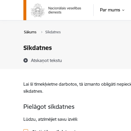
Pāriet uz lapas saturu
Par mums
Sākums
Sīkdatnes
Sīkdatnes
Atskaņot tekstu
Lai šī tīmekļvietne darbotos, tā izmanto obligāti nepiec
sīkdatnes.
Pielāgot sīkdatnes
Lūdzu, atzīmējiet savu izvēli: