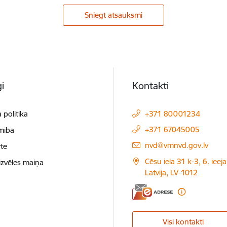
Sniegt atsauksmi
i
Kontakti
 politika
+371 80001234
+371 67045005
mība
E-pasts:
nvd@vmnvd.gov.lv
te
Cēsu iela 31 k-3, 6. ieeja
izvēles maiņa
Latvija, LV-1012
Visi kontakti