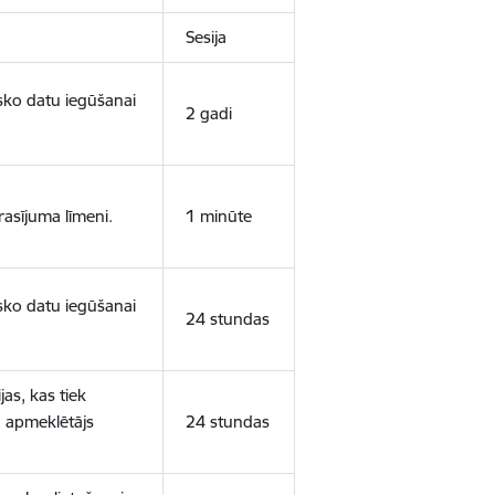
Sesija
isko datu iegūšanai
2 gadi
rasījuma līmeni.
1 minūte
isko datu iegūšanai
24 stundas
as, kas tiek
ā apmeklētājs
24 stundas