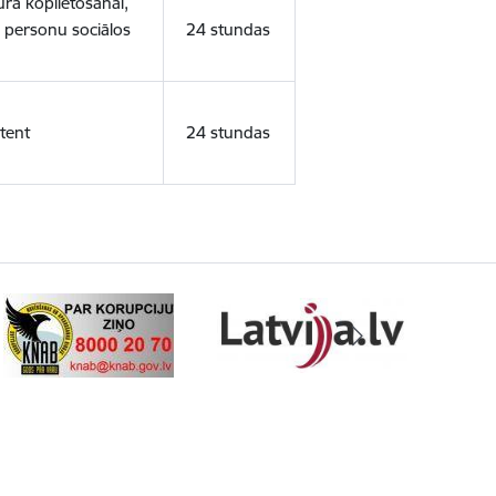
ura koplietošanai,
o personu sociālos
24 stundas
tent
24 stundas