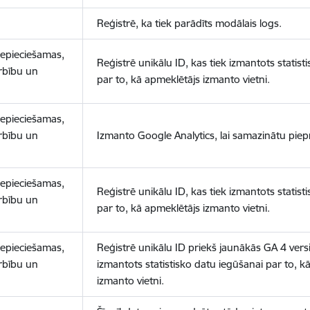
Reģistrē, ka tiek parādīts modālais logs.
nepieciešamas,
Reģistrē unikālu ID, kas tiek izmantots statist
arbību un
par to, kā apmeklētājs izmanto vietni.
nepieciešamas,
arbību un
Izmanto Google Analytics, lai samazinātu piep
nepieciešamas,
Reģistrē unikālu ID, kas tiek izmantots statist
arbību un
par to, kā apmeklētājs izmanto vietni.
nepieciešamas,
Reģistrē unikālu ID priekš jaunākās GA 4 versij
arbību un
izmantots statistisko datu iegūšanai par to, k
izmanto vietni.