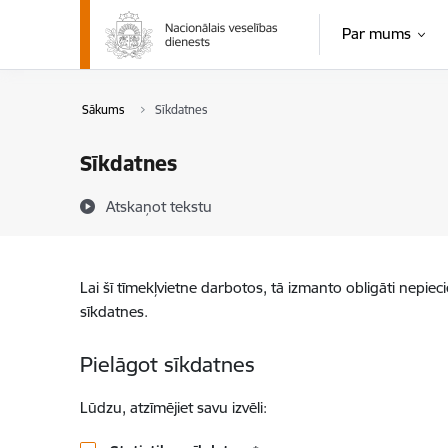
Pāriet uz lapas saturu
Par mums
Sākums
Sīkdatnes
Sīkdatnes
Atskaņot tekstu
Lai šī tīmekļvietne darbotos, tā izmanto obligāti nepiec
sīkdatnes.
Pielāgot sīkdatnes
Lūdzu, atzīmējiet savu izvēli: