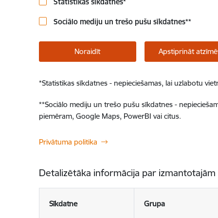
Statistikas sīkdatnes
*
Sociālo mediju un trešo pušu sīkdatnes
**
Noraidīt
Apstiprināt atzīmē
*
Statistikas sīkdatnes - nepieciešamas, lai uzlabotu v
**
Sociālo mediju un trešo pušu sīkdatnes - nepieciešamas
piemēram, Google Maps, PowerBI vai citus.
Privātuma politika
Detalizētāka informācija par izmantotajām
Sīkdatne
Grupa