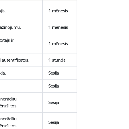
jis.
1 mēnesis
 paziņojumu.
1 mēnesis
otājs ir
1 mēnesis
 autentificētos.
1 stunda
kļa.
Sesija
Sesija
 nerādītu
Sesija
ēruši tos.
 nerādītu
Sesija
ēruši tos.