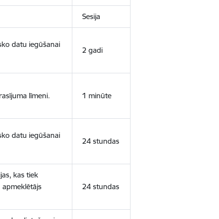
Sesija
isko datu iegūšanai
2 gadi
rasījuma līmeni.
1 minūte
isko datu iegūšanai
24 stundas
as, kas tiek
ā apmeklētājs
24 stundas