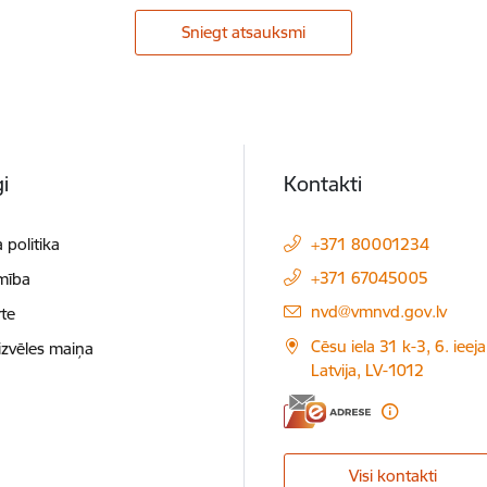
Sniegt atsauksmi
i
Kontakti
 politika
+371 80001234
+371 67045005
mība
E-pasts:
nvd@vmnvd.gov.lv
te
Cēsu iela 31 k-3, 6. ieeja
izvēles maiņa
Latvija, LV-1012
Visi kontakti