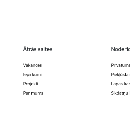
Kājene
Ātrās saites
Noderīg
Vakances
Privātuma
Iepirkumi
Piekļūsta
Projekti
Lapas kar
Par mums
Sīkdatņu 