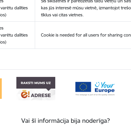
es
Šīs sīkdatnes ir paredzētas tādu vietņu un sat
varētu dalīties
kas jūs interesē mūsu vietnē, izmantojot treš
los)
tīklus vai citas vietnes.
es
varētu dalīties
Cookie is needed for all users for sharing con
los)
Vai šī informācija bija noderīga?