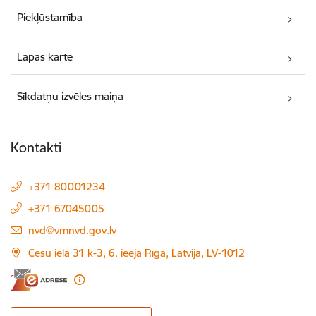
Piekļūstamība
Lapas karte
Sīkdatņu izvēles maiņa
Kontakti
+371 80001234
+371 67045005
E-pasts:
nvd@vmnvd.gov.lv
Cēsu iela 31 k-3, 6. ieeja Rīga, Latvija, LV-1012