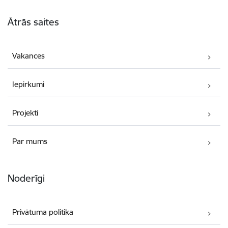
Kājene
Ātrās saites
Vakances
Iepirkumi
Projekti
Par mums
Noderīgi
Privātuma politika