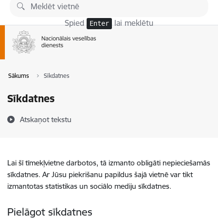
Pāriet uz lapas saturu
Spied
lai meklētu
Enter
Sākums
Sīkdatnes
Sīkdatnes
Atskaņot tekstu
Lai šī tīmekļvietne darbotos, tā izmanto obligāti nepieciešamās
sīkdatnes. Ar Jūsu piekrišanu papildus šajā vietnē var tikt
izmantotas statistikas un sociālo mediju sīkdatnes.
Pielāgot sīkdatnes