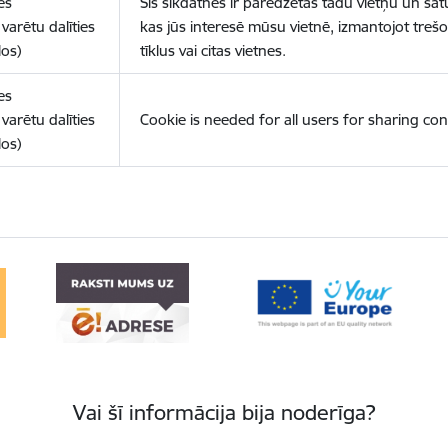
es
Šīs sīkdatnes ir paredzētas tādu vietņu un sat
varētu dalīties
kas jūs interesē mūsu vietnē, izmantojot treš
los)
tīklus vai citas vietnes.
es
varētu dalīties
Cookie is needed for all users for sharing con
los)
Vai šī informācija bija noderīga?