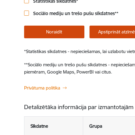
Statistikas sīkdatnes
*
Sociālo mediju un trešo pušu sīkdatnes
**
Noraidīt
Apstiprināt atzīmē
*
Statistikas sīkdatnes - nepieciešamas, lai uzlabotu v
**
Sociālo mediju un trešo pušu sīkdatnes - nepieciešamas
piemēram, Google Maps, PowerBI vai citus.
Privātuma politika
Detalizētāka informācija par izmantotajām
Sīkdatne
Grupa