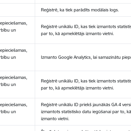
Reģistrē, ka tiek parādīts modālais logs.
nepieciešamas,
Reģistrē unikālu ID, kas tiek izmantots statist
arbību un
par to, kā apmeklētājs izmanto vietni.
nepieciešamas,
arbību un
Izmanto Google Analytics, lai samazinātu piep
nepieciešamas,
Reģistrē unikālu ID, kas tiek izmantots statist
arbību un
par to, kā apmeklētājs izmanto vietni.
nepieciešamas,
Reģistrē unikālu ID priekš jaunākās GA 4 versij
arbību un
izmantots statistisko datu iegūšanai par to, k
izmanto vietni.