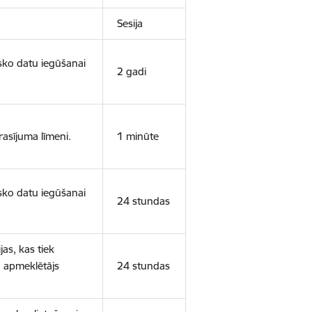
Sesija
isko datu iegūšanai
2 gadi
rasījuma līmeni.
1 minūte
isko datu iegūšanai
24 stundas
as, kas tiek
ā apmeklētājs
24 stundas