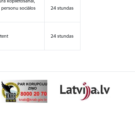
ura koplietošanai,
o personu sociālos
24 stundas
tent
24 stundas