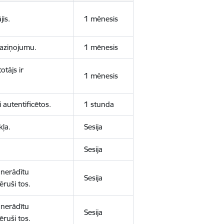
jis.
1 mēnesis
 paziņojumu.
1 mēnesis
otājs ir
1 mēnesis
 autentificētos.
1 stunda
kļa.
Sesija
Sesija
 nerādītu
Sesija
ēruši tos.
 nerādītu
Sesija
ēruši tos.