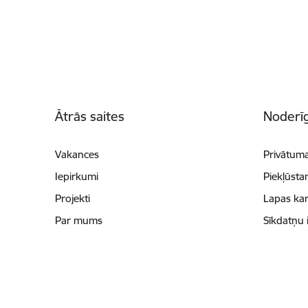
Kājene
Ātrās saites
Noderīg
Vakances
Privātuma
Iepirkumi
Piekļūsta
Projekti
Lapas kar
Par mums
Sīkdatņu 