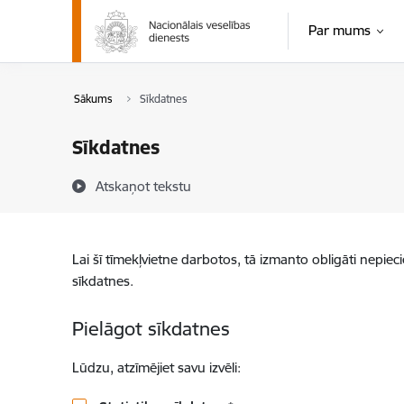
Pāriet uz lapas saturu
Par mums
Sākums
Sīkdatnes
Sīkdatnes
Atskaņot tekstu
Lai šī tīmekļvietne darbotos, tā izmanto obligāti nepiec
sīkdatnes.
Pielāgot sīkdatnes
Lūdzu, atzīmējiet savu izvēli: