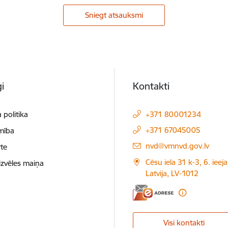
Sniegt atsauksmi
i
Kontakti
 politika
+371 80001234
+371 67045005
mība
E-pasts:
nvd@vmnvd.gov.lv
te
Cēsu iela 31 k-3, 6. ieeja
izvēles maiņa
Latvija, LV-1012
Visi kontakti